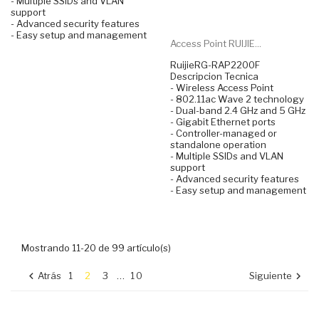
- Multiple SSIDs and VLAN
support
- Advanced security features
- Easy setup and management
Access Point RUIJIE...
RuijieRG-RAP2200F
Descripcion Tecnica
- Wireless Access Point
- 802.11ac Wave 2 technology
- Dual-band 2.4 GHz and 5 GHz
- Gigabit Ethernet ports
- Controller-managed or
standalone operation
- Multiple SSIDs and VLAN
support
- Advanced security features
- Easy setup and management
Mostrando 11-20 de 99 artículo(s)
Atrás
1
2
3
…
10
Siguiente

