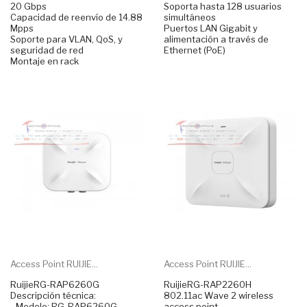
20 Gbps
Soporta hasta 128 usuarios
Capacidad de reenvío de 14.88
simultáneos
Mpps
Puertos LAN Gigabit y
Soporte para VLAN, QoS, y
alimentación a través de
seguridad de red
Ethernet (PoE)
Montaje en rack
Access Point RUIJIE...
Access Point RUIJIE...
RuijieRG-RAP6260G
RuijieRG-RAP2260H
Descripción técnica:
802.11ac Wave 2 wireless
- Modelo: RG-RAP6260G
access point