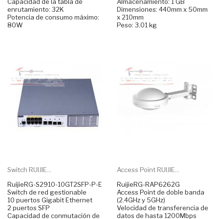
Capacidad de la tabla de
Almacenamiento: 1 GB
enrutamiento: 32K
Dimensiones: 440mm x 50mm
Potencia de consumo máximo:
x 210mm
80W
Peso: 3.01 kg
Switch RUIJIE...
Access Point RUIJIE...
RuijieRG-S2910-10GT2SFP-P-E
RuijieRG-RAP6262G
Switch de red gestionable
Access Point de doble banda
10 puertos Gigabit Ethernet
(2.4GHz y 5GHz)
2 puertos SFP
Velocidad de transferencia de
Capacidad de conmutación de
datos de hasta 1200Mbps