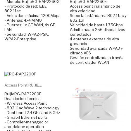
- Modelo: RuijieRG-RAP2260G
RuijieRG-RAP2260E
- Protocolo de red: IEEE
Access point inalámbrico de
802.11ac
alta velocidad
- Velocidad máxima: 1200Mbps
Soporta estándares 802.11ac y
- Antenas: 4x4 MIMO
802.11n
- Puertos: 1x GE WAN, 4x GE
Velocidad de hasta 1.75Gbps
LAN
Admite hasta 256 dispositivos
- Seguridad: WPA2-PSK,
conectados
WPA2-Enterprise
4 antenas externas de alta
ganancia
Seguridad avanzada WPA3 y
cifrado AES
Gestión centralizada a través
de controlador WLAN
Access Point RUIJIE...
RuijieRG-RAP2200F
Descripcion Tecnica
- Wireless Access Point
- 802.11ac Wave 2 technology
- Dual-band 2.4 GHz and 5 GHz
- Gigabit Ethernet ports
- Controller-managed or
standalone operation