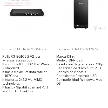
Router RUIJIE RG-EG105G-V2...
Camaras DLINK DNR-326 Ya...
RuijieRG-EG105G-V2 is a
Marca: Dlink
wireless access point.
Modelo: DNR-326
It supports IEEE 802.11ac Wave
Resolución de grabación: 720p
2 standard.
Capacidad de disco duro: 2TB
It has a maximum data rate of
Canales de video: 9
1.167Gbps.
Conexiones: Ethernet, USB
It features 2x2:2 MU-MIMO
Compatibilidad: Windows, Mac
technology.
OS
It has 1 x Gigabit Ethernet Port
and 1 x GE Uplink Port.