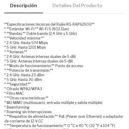
Descripción
Detalles Del Producto
**Especificaciones técnicas del Ruijie RG-RAP6260G**
* **Estándar Wi-Fi:** Wi-Fi 6 (802.11ax)
* **Bandas:** Doble banda (2,4 GHz y 5 GHz)
* **Velocidad máxima:**
* 2,4 GHz: Hasta 574 Mbps
* 5 GHz: Hasta 1201 Mbps
* **Antenas:**
* 2,4 GHz: Antenas internas duales de 5 dBi
* 5 GHz: Antenas internas duales de 5 dBi
* **Modo de funcionamiento:** Punto de acceso
* **Potencia de transmisión:**
* 2,4 GHz: Hasta 23 dBm
* 5 GHz: Hasta 30 dBm
* **Seguridad:**
* Cifrado WPA2/WPA3
* Filtro MAC
* **Otras características:**
* MU-MIMO (multiusuario, entrada múltiple y salida múltiple)
* Beamforming
* Roaming sin interrupciones
* **Requisitos de alimentación:** PoE (Power over Ethernet) o adaptador
de corriente de 12 V CC
* **Temperatura de funcionamiento:** 0 °C a 40 °C (32 °F a 104 °F)