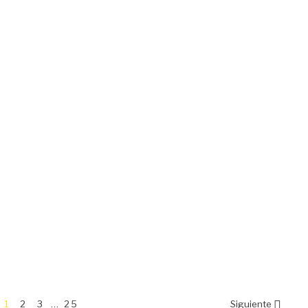

1
2
3
…
25
Siguiente