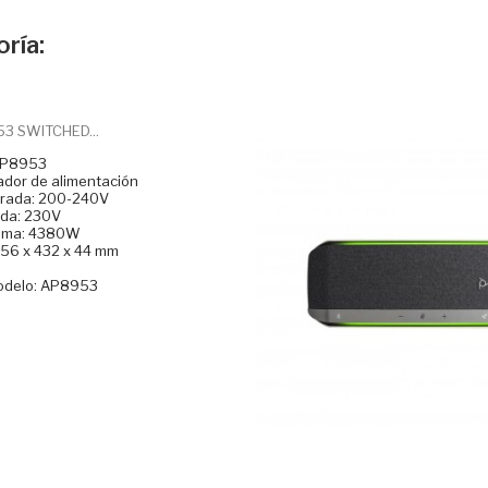
ría:
3 SWITCHED...
AP8953
ador de alimentación
ntrada: 200-240V
lida: 230V
xima: 4380W
 56 x 432 x 44 mm
odelo: AP8953