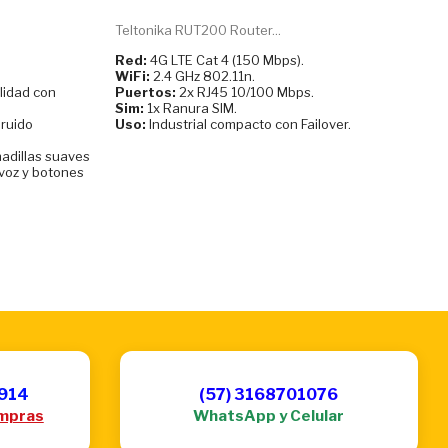
Teltonika RUT200 Router...
Red:
4G LTE Cat 4 (150 Mbps).
WiFi:
2.4 GHz 802.11n.
alidad con
Puertos:
2x RJ45 10/100 Mbps.
Sim:
1x Ranura SIM.
 ruido
Uso:
Industrial compacto con Failover.
adillas suaves
 voz y botones
6914
(57) 3168701076
mpras
WhatsApp y Celular