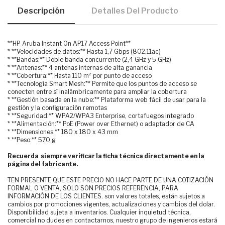
Descripción
Detalles Del Producto
**HP Aruba Instant On AP17 Access Point**
* **Velocidades de datos:** Hasta 1,7 Gbps (802.11ac)
* **Bandas:** Doble banda concurrente (2,4 GHz y 5 GHz)
* **Antenas:** 4 antenas internas de alta ganancia
* **Cobertura:** Hasta 110 m² por punto de acceso
* **Tecnología Smart Mesh:** Permite que los puntos de acceso se
conecten entre sí inalámbricamente para ampliar la cobertura
* **Gestión basada en la nube:** Plataforma web fácil de usar para la
gestión y la configuración remotas
* **Seguridad:** WPA2/WPA3 Enterprise, cortafuegos integrado
* **Alimentación:** PoE (Power over Ethernet) o adaptador de CA
* **Dimensiones:** 180 x 180 x 43 mm
* **Peso:** 570 g
Recuerda siempre verificar la ficha técnica directamente en la
página del fabricante.
TEN PRESENTE QUE ESTE PRECIO NO HACE PARTE DE UNA COTIZACIÓN
FORMAL O VENTA, SOLO SON PRECIOS REFERENCIA, PARA
INFORMACIÓN DE LOS CLIENTES. son valores totales, están sujetos a
cambios por promociones vigentes, actualizaciones y cambios del dolar.
Disponibilidad sujeta a inventarios. Cualquier inquietud técnica,
comercial no dudes en contactarnos, nuestro grupo de ingenieros estará