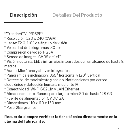
Descripción
Detalles Del Producto
**TrendnetTV-IP315PI**
* Resolución: 320 x 240 (QVGA)
* Lente: F2.0, 110° de ángulo de visión
* Velocidad de fotogramas: 30 fps
* Compresión de vídeo: H.264
* Sensor de imagen: CMOS de 1/4"
* Visión nocturna: LEDs infrarrojos integrados con un alcance de hasta 8
metros
* Audio: Micrófono y altavoz integrados
* Panorámica e inclinación: 355° horizontal y 120° vertical
* Detección de movimiento y sonido: Notificaciones por correo
electrónico y detección humana mediante IA
* Conectividad: Wi-Fi 802.11n y LAN Ethernet
* Almacenamiento: Ranura para tarjeta microSD de hasta 128 GB
* Fuente de alimentación: 5V DC, 2A
* Dimensiones: 110 x 110 x 130 mm
* Peso: 255 gramos
Recuerda siempre verificar la ficha técnica directamente en la
página del fabricante.