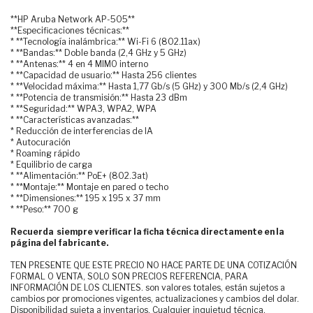
**HP Aruba Network AP-505**
**Especificaciones técnicas:**
* **Tecnología inalámbrica:** Wi-Fi 6 (802.11ax)
* **Bandas:** Doble banda (2,4 GHz y 5 GHz)
* **Antenas:** 4 en 4 MIMO interno
* **Capacidad de usuario:** Hasta 256 clientes
* **Velocidad máxima:** Hasta 1,77 Gb/s (5 GHz) y 300 Mb/s (2,4 GHz)
* **Potencia de transmisión:** Hasta 23 dBm
* **Seguridad:** WPA3, WPA2, WPA
* **Características avanzadas:**
* Reducción de interferencias de IA
* Autocuración
* Roaming rápido
* Equilibrio de carga
* **Alimentación:** PoE+ (802.3at)
* **Montaje:** Montaje en pared o techo
* **Dimensiones:** 195 x 195 x 37 mm
* **Peso:** 700 g
Recuerda siempre verificar la ficha técnica directamente en la
página del fabricante.
TEN PRESENTE QUE ESTE PRECIO NO HACE PARTE DE UNA COTIZACIÓN
FORMAL O VENTA, SOLO SON PRECIOS REFERENCIA, PARA
INFORMACIÓN DE LOS CLIENTES. son valores totales, están sujetos a
cambios por promociones vigentes, actualizaciones y cambios del dolar.
Disponibilidad sujeta a inventarios. Cualquier inquietud técnica,