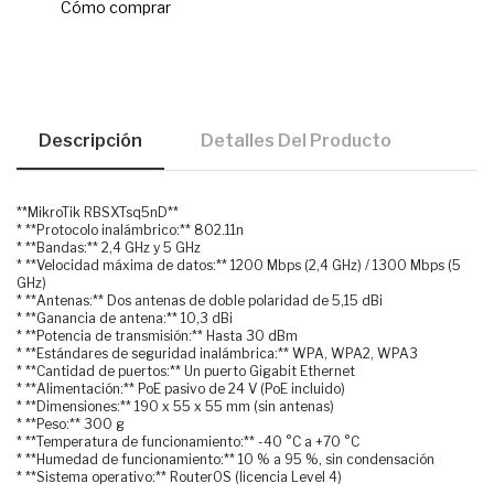
Cómo comprar
Descripción
Detalles Del Producto
**MikroTik RBSXTsq5nD**
* **Protocolo inalámbrico:** 802.11n
* **Bandas:** 2,4 GHz y 5 GHz
* **Velocidad máxima de datos:** 1200 Mbps (2,4 GHz) / 1300 Mbps (5
GHz)
* **Antenas:** Dos antenas de doble polaridad de 5,15 dBi
* **Ganancia de antena:** 10,3 dBi
* **Potencia de transmisión:** Hasta 30 dBm
* **Estándares de seguridad inalámbrica:** WPA, WPA2, WPA3
* **Cantidad de puertos:** Un puerto Gigabit Ethernet
* **Alimentación:** PoE pasivo de 24 V (PoE incluido)
* **Dimensiones:** 190 x 55 x 55 mm (sin antenas)
* **Peso:** 300 g
* **Temperatura de funcionamiento:** -40 °C a +70 °C
* **Humedad de funcionamiento:** 10 % a 95 %, sin condensación
* **Sistema operativo:** RouterOS (licencia Level 4)