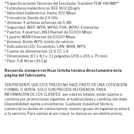
**Especificaciones Técnicas del Enrutador Trendnet TEW-680MB**
* Estándares inalámbricos: IEEE 802.11b/g/n
* Velocidad inalámbrica: Hasta 300 Mbps
* Frecuencia: Banda de 2,4 GHz
* Antenas: 4 antenas externas de 5 dBi
* Seguridad: WEP, WPA, WPA2-PSK, WPA2-Enterprise
* Puertos: 4 puertos LAN Ethernet de 10/100 Mbps
* 1 puerto WAN Ethernet de 10/100 Mbps
* Botones: Botón WPS, botón de reinicio
* Indicadores LED: Encendido, LAN, WAN, WPS
* Fuente de alimentación: 12 V CC, 1 A
* Dimensiones: 8,1 x 8,1 x 3,1 pulgadas (206 x 206 x 79 mm)
* Peso: 0,8 libras (363 g)
Recuerda siempre verificar la ficha técnica directamente en la
página del fabricante.
TEN PRESENTE QUE ESTE PRECIO NO HACE PARTE DE UNA COTIZACIÓN
FORMAL O VENTA, SOLO SON PRECIOS REFERENCIA, PARA
INFORMACIÓN DE LOS CLIENTES. son valores totales, están sujetos a
cambios por promociones vigentes, actualizaciones y cambios del dolar.
Disponibilidad sujeta a inventarios. Cualquier inquietud técnica,
comercial no dudes en contactarnos, nuestro grupo de ingenieros estará
a tu servicio. Para ventas al por mayor te damos un excelente precio.