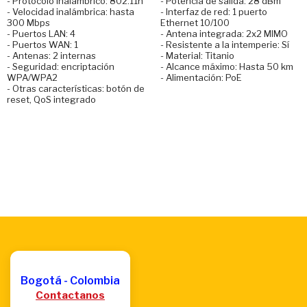
- Protocolo inalámbrico: 802.11n
- Potencia de salida: 28 dBm
- Velocidad inalámbrica: hasta
- Interfaz de red: 1 puerto
300 Mbps
Ethernet 10/100
- Puertos LAN: 4
- Antena integrada: 2x2 MIMO
- Puertos WAN: 1
- Resistente a la intemperie: Sí
- Antenas: 2 internas
- Material: Titanio
- Seguridad: encriptación
- Alcance máximo: Hasta 50 km
WPA/WPA2
- Alimentación: PoE
- Otras características: botón de
reset, QoS integrado
Bogotá - Colombia
Contactanos