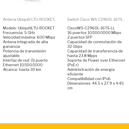
Antena Ubiquiti LTU-ROCKET...
Swtich Cisco WS C2960L 16TS...
Modelo: UbiquitiLTU-ROCKET
CiscoWS-C2960L-16TS-LL
Frecuencia: 5 GHz
16 puertos 10/100/1000 Mbps
Velocidad máxima: 600 Mbps
2 puertos SFP
Antena integrada de alta
Capacidad de conmutación de
ganancia
32 Gbps
Potencia de transmisión
Capacidad de transferencia de
ajustable
hasta 23.8 Mpps
Interfaz de red: (1) puerto
Soporte de Power over Ethernet
Ethernet 10/100/1000
(PoE+)
Alcance: hasta 30 km
Administración de energía
eficiente
Compatibilidad con IPv6
Dimensiones: 44.5 x 27.9 x 4.45
cm