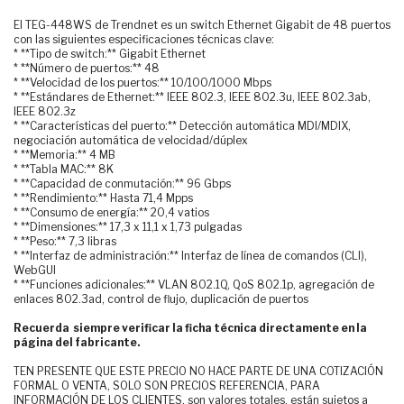
El TEG-448WS de Trendnet es un switch Ethernet Gigabit de 48 puertos
con las siguientes especificaciones técnicas clave:
* **Tipo de switch:** Gigabit Ethernet
* **Número de puertos:** 48
* **Velocidad de los puertos:** 10/100/1000 Mbps
* **Estándares de Ethernet:** IEEE 802.3, IEEE 802.3u, IEEE 802.3ab,
IEEE 802.3z
* **Características del puerto:** Detección automática MDI/MDIX,
negociación automática de velocidad/dúplex
* **Memoria:** 4 MB
* **Tabla MAC:** 8K
* **Capacidad de conmutación:** 96 Gbps
* **Rendimiento:** Hasta 71,4 Mpps
* **Consumo de energía:** 20,4 vatios
* **Dimensiones:** 17,3 x 11,1 x 1,73 pulgadas
* **Peso:** 7,3 libras
* **Interfaz de administración:** Interfaz de línea de comandos (CLI),
WebGUI
* **Funciones adicionales:** VLAN 802.1Q, QoS 802.1p, agregación de
enlaces 802.3ad, control de flujo, duplicación de puertos
Recuerda siempre verificar la ficha técnica directamente en la
página del fabricante.
TEN PRESENTE QUE ESTE PRECIO NO HACE PARTE DE UNA COTIZACIÓN
FORMAL O VENTA, SOLO SON PRECIOS REFERENCIA, PARA
INFORMACIÓN DE LOS CLIENTES. son valores totales, están sujetos a