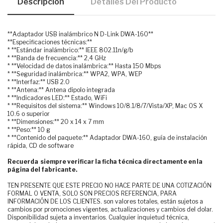
Descripción
Detalles Del Producto
**Adaptador USB inalámbrico N D-Link DWA-160**
**Especificaciones técnicas:**
* **Estándar inalámbrico:** IEEE 802.11n/g/b
* **Banda de frecuencia:** 2,4 GHz
* **Velocidad de datos inalámbrica:** Hasta 150 Mbps
* **Seguridad inalámbrica:** WPA2, WPA, WEP
* **Interfaz:** USB 2.0
* **Antena:** Antena dipolo integrada
* **Indicadores LED:** Estado, WiFi
* **Requisitos del sistema:** Windows 10/8.1/8/7/Vista/XP, Mac OS X
10.6 o superior
* **Dimensiones:** 20 x 14 x 7 mm
* **Peso:** 10 g
* **Contenido del paquete:** Adaptador DWA-160, guía de instalación
rápida, CD de software
Recuerda siempre verificar la ficha técnica directamente en la
página del fabricante.
TEN PRESENTE QUE ESTE PRECIO NO HACE PARTE DE UNA COTIZACIÓN
FORMAL O VENTA, SOLO SON PRECIOS REFERENCIA, PARA
INFORMACIÓN DE LOS CLIENTES. son valores totales, están sujetos a
cambios por promociones vigentes, actualizaciones y cambios del dolar.
Disponibilidad sujeta a inventarios. Cualquier inquietud técnica,