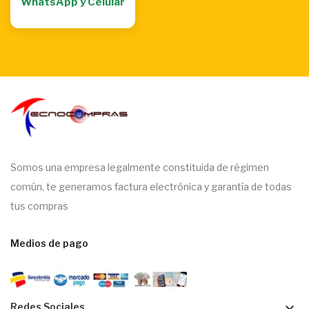
WhatsApp y Celular
Somos una empresa legalmente constituida de régimen
común, te generamos factura electrónica y garantía de todas
tus compras
Medios de pago
keyboard_arrow_down
Redes Sociales