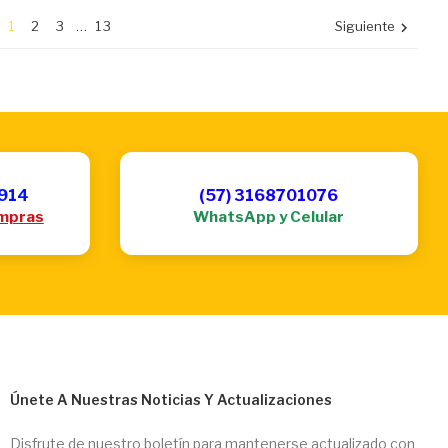
1
2
3
…
13
Siguiente

6914
(57) 3168701076
mpras
WhatsApp y Celular
Únete A Nuestras Noticias Y Actualizaciones
Disfrute de nuestro boletín para mantenerse actualizado con