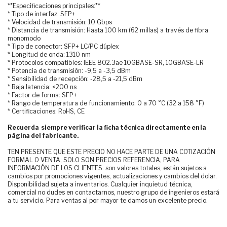
**Especificaciones principales:**
* Tipo de interfaz: SFP+
* Velocidad de transmisión: 10 Gbps
* Distancia de transmisión: Hasta 100 km (62 millas) a través de fibra
monomodo
* Tipo de conector: SFP+ LC/PC dúplex
* Longitud de onda: 1310 nm
* Protocolos compatibles: IEEE 802.3ae 10GBASE-SR, 10GBASE-LR
* Potencia de transmisión: -9,5 a -3,5 dBm
* Sensibilidad de recepción: -28,5 a -21,5 dBm
* Baja latencia: <200 ns
* Factor de forma: SFP+
* Rango de temperatura de funcionamiento: 0 a 70 °C (32 a 158 °F)
* Certificaciones: RoHS, CE
Recuerda siempre verificar la ficha técnica directamente en la
página del fabricante.
TEN PRESENTE QUE ESTE PRECIO NO HACE PARTE DE UNA COTIZACIÓN
FORMAL O VENTA, SOLO SON PRECIOS REFERENCIA, PARA
INFORMACIÓN DE LOS CLIENTES. son valores totales, están sujetos a
cambios por promociones vigentes, actualizaciones y cambios del dolar.
Disponibilidad sujeta a inventarios. Cualquier inquietud técnica,
comercial no dudes en contactarnos, nuestro grupo de ingenieros estará
a tu servicio. Para ventas al por mayor te damos un excelente precio.