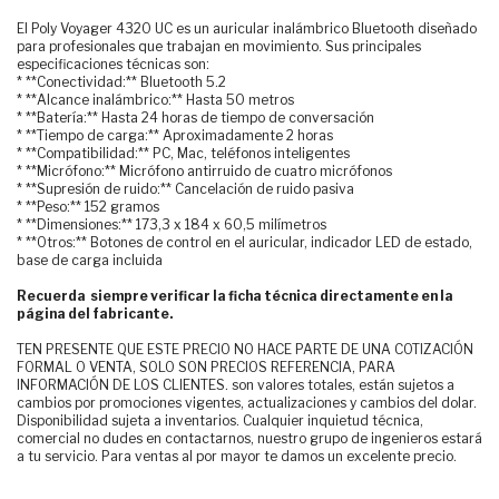
El Poly Voyager 4320 UC es un auricular inalámbrico Bluetooth diseñado
para profesionales que trabajan en movimiento. Sus principales
especificaciones técnicas son:
* **Conectividad:** Bluetooth 5.2
* **Alcance inalámbrico:** Hasta 50 metros
* **Batería:** Hasta 24 horas de tiempo de conversación
* **Tiempo de carga:** Aproximadamente 2 horas
* **Compatibilidad:** PC, Mac, teléfonos inteligentes
* **Micrófono:** Micrófono antirruido de cuatro micrófonos
* **Supresión de ruido:** Cancelación de ruido pasiva
* **Peso:** 152 gramos
* **Dimensiones:** 173,3 x 184 x 60,5 milímetros
* **Otros:** Botones de control en el auricular, indicador LED de estado,
base de carga incluida
Recuerda siempre verificar la ficha técnica directamente en la
página del fabricante.
TEN PRESENTE QUE ESTE PRECIO NO HACE PARTE DE UNA COTIZACIÓN
FORMAL O VENTA, SOLO SON PRECIOS REFERENCIA, PARA
INFORMACIÓN DE LOS CLIENTES. son valores totales, están sujetos a
cambios por promociones vigentes, actualizaciones y cambios del dolar.
Disponibilidad sujeta a inventarios. Cualquier inquietud técnica,
comercial no dudes en contactarnos, nuestro grupo de ingenieros estará
a tu servicio. Para ventas al por mayor te damos un excelente precio.