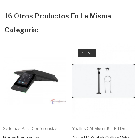
16 Otros Productos En La Misma
Categoría:
NUEVO
Sistemas Para Conferencias...
Yealink CM-MountKIT Kit De...
Marca: Plantronics
Audio HD Yealink Optima Voice.