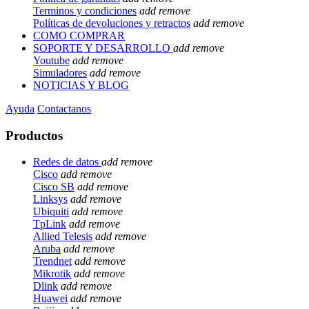
Terminos y condiciones
add
remove
Políticas de devoluciones y retractos
add
remove
COMO COMPRAR
SOPORTE Y DESARROLLO
add
remove
Youtube
add
remove
Simuladores
add
remove
NOTICIAS Y BLOG
Ayuda
Contactanos
Productos
Redes de datos
add
remove
Cisco
add
remove
Cisco SB
add
remove
Linksys
add
remove
Ubiquiti
add
remove
TpLink
add
remove
Allied Telesis
add
remove
Aruba
add
remove
Trendnet
add
remove
Mikrotik
add
remove
Dlink
add
remove
Huawei
add
remove