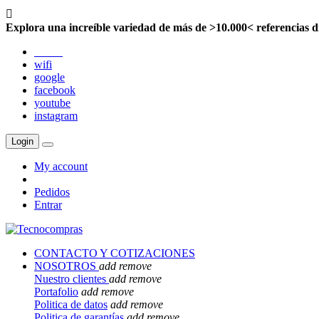

Explora una increíble variedad de más de >10.000< referencias d
twitter
wifi
google
facebook
youtube
instagram
Login
My account
Pedidos
Entrar
CONTACTO Y COTIZACIONES
NOSOTROS
add
remove
Nuestro clientes
add
remove
Portafolio
add
remove
Politica de datos
add
remove
Politica de garantías
add
remove