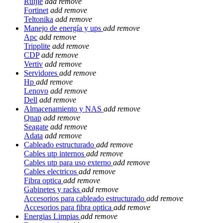
Ruijie
add
remove
Fortinet
add
remove
Teltonika
add
remove
Manejo de energía y ups
add
remove
Apc
add
remove
Tripplite
add
remove
CDP
add
remove
Vertiv
add
remove
Servidores
add
remove
Hp
add
remove
Lenovo
add
remove
Dell
add
remove
Almacenamiento y NAS
add
remove
Qnap
add
remove
Seagate
add
remove
Adata
add
remove
Cableado estructurado
add
remove
Cables utp internos
add
remove
Cables utp para uso externo
add
remove
Cables electricos
add
remove
Fibra optica
add
remove
Gabinetes y racks
add
remove
Accesorios para cableado estructurado
add
remove
Accesorios para fibra optica
add
remove
Energias Limpias
add
remove