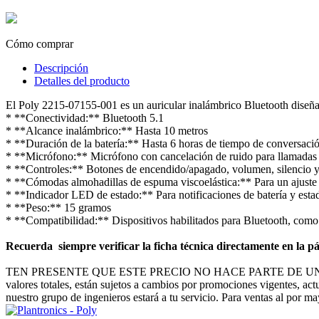
Cómo comprar
Descripción
Detalles del producto
El Poly 2215-07155-001 es un auricular inalámbrico Bluetooth diseñad
* **Conectividad:** Bluetooth 5.1
* **Alcance inalámbrico:** Hasta 10 metros
* **Duración de la batería:** Hasta 6 horas de tiempo de conversación
* **Micrófono:** Micrófono con cancelación de ruido para llamadas 
* **Controles:** Botones de encendido/apagado, volumen, silencio y
* **Cómodas almohadillas de espuma viscoelástica:** Para un ajus
* **Indicador LED de estado:** Para notificaciones de batería y est
* **Peso:** 15 gramos
* **Compatibilidad:** Dispositivos habilitados para Bluetooth, como 
Recuerda siempre verificar la ficha técnica directamente en la pá
TEN PRESENTE QUE ESTE PRECIO NO HACE PARTE DE U
valores totales, están sujetos a cambios por promociones vigentes, act
nuestro grupo de ingenieros estará a tu servicio. Para ventas al por m