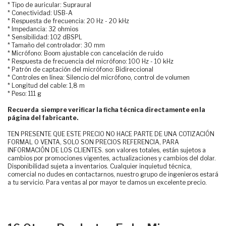
* Tipo de auricular: Supraural
* Conectividad: USB-A
* Respuesta de frecuencia: 20 Hz - 20 kHz
* Impedancia: 32 ohmios
* Sensibilidad: 102 dBSPL
* Tamaño del controlador: 30 mm
* Micrófono: Boom ajustable con cancelación de ruido
* Respuesta de frecuencia del micrófono: 100 Hz - 10 kHz
* Patrón de captación del micrófono: Bidireccional
* Controles en línea: Silencio del micrófono, control de volumen
* Longitud del cable: 1,8 m
* Peso: 111 g
Recuerda siempre verificar la ficha técnica directamente en la
página del fabricante.
TEN PRESENTE QUE ESTE PRECIO NO HACE PARTE DE UNA COTIZACIÓN
FORMAL O VENTA, SOLO SON PRECIOS REFERENCIA, PARA
INFORMACIÓN DE LOS CLIENTES. son valores totales, están sujetos a
cambios por promociones vigentes, actualizaciones y cambios del dolar.
Disponibilidad sujeta a inventarios. Cualquier inquietud técnica,
comercial no dudes en contactarnos, nuestro grupo de ingenieros estará
a tu servicio. Para ventas al por mayor te damos un excelente precio.