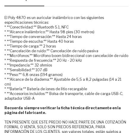
El Poly 4870 es un auricular inalámbrico con las siguientes
especificaciones técnicas:
* **Conectividad:** Bluetooth 5.1, NFC
* **Alcance inalámbrico:** Hasta 98 pies (30 metros)
* **Tiempo de conversación:** Hasta 24 horas
* **Tiempo de escucha:** Hasta 40 horas
* **Tiempo de carga:** 2 horas
* **Cancelación de ruido:** Cancelación de ruido pasiva
* **Micrófonos:** Micrófono boom bidireccional con cancelación de ruido
* **Respuesta de frecuencia:** 20 Hz - 20 kHz
* **Impedancia:** 32 ohmios
* **Sensibilidad:** 107 dB
* **Peso:** 6,8 onzas (194 gramos)
* **Alcance de la diadema:** Ajustable de 5,5 a 8,2 pulgadas (14 a 21
cm)
* **Batería:** Batería de iones de litio recargable
* **Accesorios incluidos:** Bolsa de transporte, cable de carga USB-C,
adaptador USB-A
Recuerda siempre verificar la ficha técnica directamente en la
página del fabricante.
TEN PRESENTE QUE ESTE PRECIO NO HACE PARTE DE UNA COTIZACIÓN
FORMAL O VENTA, SOLO SON PRECIOS REFERENCIA, PARA
INFORMACIÓN DE LOS CLIENTES. son valores totales, están sujetos a