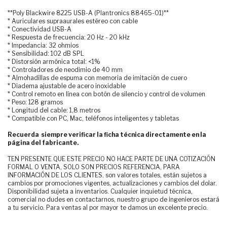
**Poly Blackwire 8225 USB-A (Plantronics 88465-01)**
* Auriculares supraaurales estéreo con cable
* Conectividad USB-A
* Respuesta de frecuencia: 20 Hz - 20 kHz
* Impedancia: 32 ohmios
* Sensibilidad: 102 dB SPL
* Distorsión armónica total: <1%
* Controladores de neodimio de 40 mm
* Almohadillas de espuma con memoria de imitación de cuero
* Diadema ajustable de acero inoxidable
* Control remoto en línea con botón de silencio y control de volumen
* Peso: 128 gramos
* Longitud del cable: 1,8 metros
* Compatible con PC, Mac, teléfonos inteligentes y tabletas
Recuerda siempre verificar la ficha técnica directamente en la
página del fabricante.
TEN PRESENTE QUE ESTE PRECIO NO HACE PARTE DE UNA COTIZACIÓN
FORMAL O VENTA, SOLO SON PRECIOS REFERENCIA, PARA
INFORMACIÓN DE LOS CLIENTES. son valores totales, están sujetos a
cambios por promociones vigentes, actualizaciones y cambios del dolar.
Disponibilidad sujeta a inventarios. Cualquier inquietud técnica,
comercial no dudes en contactarnos, nuestro grupo de ingenieros estará
a tu servicio. Para ventas al por mayor te damos un excelente precio.