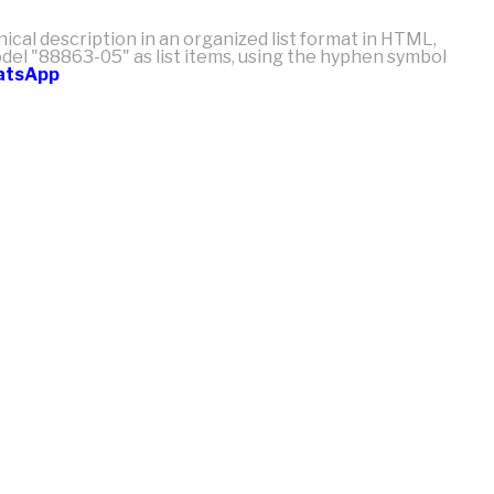
nical description in an organized list format in HTML,
odel "88863-05" as list items, using the hyphen symbol
hatsApp