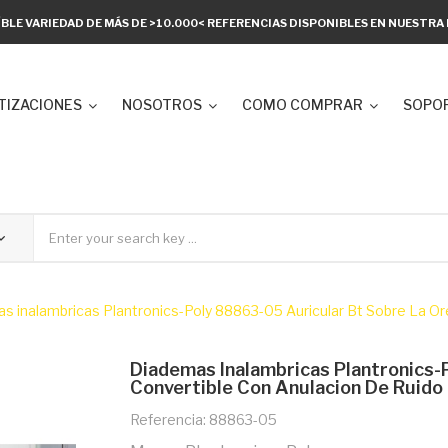
ÍBLE VARIEDAD DE MÁS DE >10.000< REFERENCIAS DISPONIBLES EN NUESTR
TIZACIONES
NOSOTROS
COMO COMPRAR
SOPOR
s inalambricas Plantronics-Poly 88863-05 Auricular Bt Sobre La Ore
Diademas Inalambricas Plantronics-
Convertible Con Anulacion De Ruido 
Referencia: 88863-05