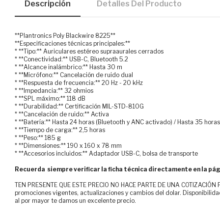
Descripción
Detalles Del Producto
**Plantronics Poly Blackwire 8225**
**Especificaciones técnicas principales:**
* **Tipo:** Auriculares estéreo supraaurales cerrados
* **Conectividad:** USB-C, Bluetooth 5.2
* **Alcance inalámbrico:** Hasta 30 m
* **Micrófono:** Cancelación de ruido dual
* **Respuesta de frecuencia:** 20 Hz - 20 kHz
* **Impedancia:** 32 ohmios
* **SPL máximo:** 118 dB
* **Durabilidad:** Certificación MIL-STD-810G
* **Cancelación de ruido:** Activa
* **Batería:** Hasta 24 horas (Bluetooth y ANC activado) / Hasta 35 hora
* **Tiempo de carga:** 2,5 horas
* **Peso:** 185 g
* **Dimensiones:** 190 x 160 x 78 mm
* **Accesorios incluidos:** Adaptador USB-C, bolsa de transporte
Recuerda siempre verificar la ficha técnica directamente en la pág
TEN PRESENTE QUE ESTE PRECIO NO HACE PARTE DE UNA COTIZACIÓN FOR
promociones vigentes, actualizaciones y cambios del dolar. Disponibilida
al por mayor te damos un excelente precio.