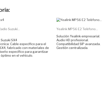
ría:
NUEVO
adio Suzuki...
Yealink MP56 E2 Teléfono...
Solución Yealink empresarial.
: Suzuki SX4
Audio HD profesional.
écnica: Cable específico para el
Compatibilidad SIP avanzada.
SX4, fabricado con materiales de
Gestión centralizada.
diseño específico para garantizar
óptimo en el vehículo.