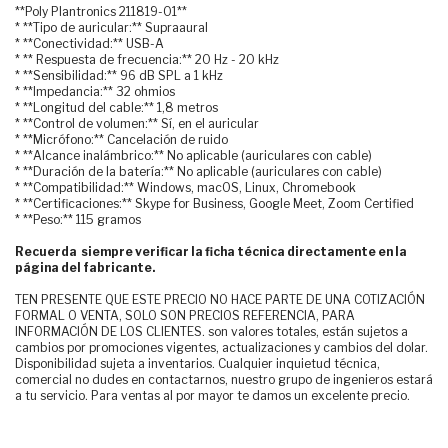
**Poly Plantronics 211819-01**
* **Tipo de auricular:** Supraaural
* **Conectividad:** USB-A
* ** Respuesta de frecuencia:** 20 Hz - 20 kHz
* **Sensibilidad:** 96 dB SPL a 1 kHz
* **Impedancia:** 32 ohmios
* **Longitud del cable:** 1,8 metros
* **Control de volumen:** Sí, en el auricular
* **Micrófono:** Cancelación de ruido
* **Alcance inalámbrico:** No aplicable (auriculares con cable)
* **Duración de la batería:** No aplicable (auriculares con cable)
* **Compatibilidad:** Windows, macOS, Linux, Chromebook
* **Certificaciones:** Skype for Business, Google Meet, Zoom Certified
* **Peso:** 115 gramos
Recuerda siempre verificar la ficha técnica directamente en la
página del fabricante.
TEN PRESENTE QUE ESTE PRECIO NO HACE PARTE DE UNA COTIZACIÓN
FORMAL O VENTA, SOLO SON PRECIOS REFERENCIA, PARA
INFORMACIÓN DE LOS CLIENTES. son valores totales, están sujetos a
cambios por promociones vigentes, actualizaciones y cambios del dolar.
Disponibilidad sujeta a inventarios. Cualquier inquietud técnica,
comercial no dudes en contactarnos, nuestro grupo de ingenieros estará
a tu servicio. Para ventas al por mayor te damos un excelente precio.