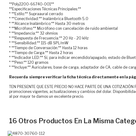
**Poly2200-66740-001**
**Especificaciones Técnicas Principales:**
* **Estilo:** Supraaural cerrado
* **Conectividad:** Inalámbrica Bluetooth 5.0
* **Alcance Inalámbrico:** Hasta 30 metros
* **Micrófono:** Micrófono con cancelación de ruido ambiental
* **Impedancia:** 32 ohmios
* **Respuesta de Frecuencia:** 20 Hz - 20 kHz
* **Sensibilidad:** 115 dB SPL/mW
* **Tiempo de Conversación:** Hasta 12 horas
* **Tiempo de Carga:** Hasta 2 horas
* **Indicador LED:** Sí, para indicar encendido/apagado, estado de Bluet
* **Peso:** 120 gramos
* **Incluye:** Auriculares, base de carga, adaptador de CA, cable de car
Recuerda siempre verificar la ficha técnica directamente en la pág
TEN PRESENTE QUE ESTE PRECIO NO HACE PARTE DE UNA COTIZACIÓN FOR
promociones vigentes, actualizaciones y cambios del dolar. Disponibilida
al por mayor te damos un excelente precio.
16 Otros Productos En La Misma Catego