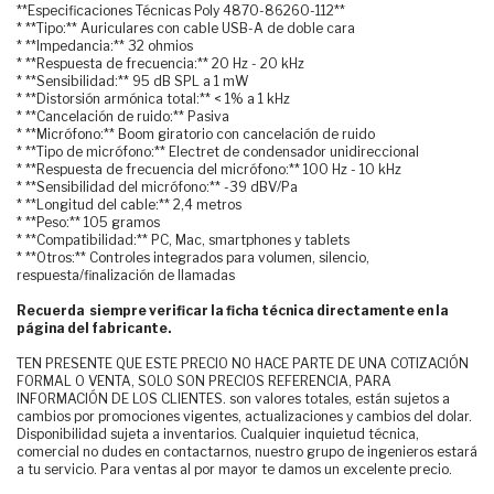
**Especificaciones Técnicas Poly 4870-86260-112**
* **Tipo:** Auriculares con cable USB-A de doble cara
* **Impedancia:** 32 ohmios
* **Respuesta de frecuencia:** 20 Hz - 20 kHz
* **Sensibilidad:** 95 dB SPL a 1 mW
* **Distorsión armónica total:** < 1% a 1 kHz
* **Cancelación de ruido:** Pasiva
* **Micrófono:** Boom giratorio con cancelación de ruido
* **Tipo de micrófono:** Electret de condensador unidireccional
* **Respuesta de frecuencia del micrófono:** 100 Hz - 10 kHz
* **Sensibilidad del micrófono:** -39 dBV/Pa
* **Longitud del cable:** 2,4 metros
* **Peso:** 105 gramos
* **Compatibilidad:** PC, Mac, smartphones y tablets
* **Otros:** Controles integrados para volumen, silencio,
respuesta/finalización de llamadas
Recuerda siempre verificar la ficha técnica directamente en la
página del fabricante.
TEN PRESENTE QUE ESTE PRECIO NO HACE PARTE DE UNA COTIZACIÓN
FORMAL O VENTA, SOLO SON PRECIOS REFERENCIA, PARA
INFORMACIÓN DE LOS CLIENTES. son valores totales, están sujetos a
cambios por promociones vigentes, actualizaciones y cambios del dolar.
Disponibilidad sujeta a inventarios. Cualquier inquietud técnica,
comercial no dudes en contactarnos, nuestro grupo de ingenieros estará
a tu servicio. Para ventas al por mayor te damos un excelente precio.