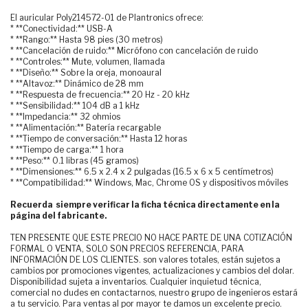
El auricular Poly214572-01 de Plantronics ofrece:
* **Conectividad:** USB-A
* **Rango:** Hasta 98 pies (30 metros)
* **Cancelación de ruido:** Micrófono con cancelación de ruido
* **Controles:** Mute, volumen, llamada
* **Diseño:** Sobre la oreja, monoaural
* **Altavoz:** Dinámico de 28 mm
* **Respuesta de frecuencia:** 20 Hz - 20 kHz
* **Sensibilidad:** 104 dB a 1 kHz
* **Impedancia:** 32 ohmios
* **Alimentación:** Batería recargable
* **Tiempo de conversación:** Hasta 12 horas
* **Tiempo de carga:** 1 hora
* **Peso:** 0.1 libras (45 gramos)
* **Dimensiones:** 6.5 x 2.4 x 2 pulgadas (16.5 x 6 x 5 centímetros)
* **Compatibilidad:** Windows, Mac, Chrome OS y dispositivos móviles
Recuerda siempre verificar la ficha técnica directamente en la
página del fabricante.
TEN PRESENTE QUE ESTE PRECIO NO HACE PARTE DE UNA COTIZACIÓN
FORMAL O VENTA, SOLO SON PRECIOS REFERENCIA, PARA
INFORMACIÓN DE LOS CLIENTES. son valores totales, están sujetos a
cambios por promociones vigentes, actualizaciones y cambios del dolar.
Disponibilidad sujeta a inventarios. Cualquier inquietud técnica,
comercial no dudes en contactarnos, nuestro grupo de ingenieros estará
a tu servicio. Para ventas al por mayor te damos un excelente precio.