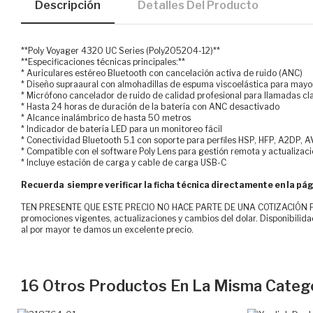
Descripción
Detalles Del Producto
**Poly Voyager 4320 UC Series (Poly205204-12)**
**Especificaciones técnicas principales:**
* Auriculares estéreo Bluetooth con cancelación activa de ruido (ANC)
* Diseño supraaural con almohadillas de espuma viscoelástica para ma
* Micrófono cancelador de ruido de calidad profesional para llamadas cl
* Hasta 24 horas de duración de la batería con ANC desactivado
* Alcance inalámbrico de hasta 50 metros
* Indicador de batería LED para un monitoreo fácil
* Conectividad Bluetooth 5.1 con soporte para perfiles HSP, HFP, A2DP, 
* Compatible con el software Poly Lens para gestión remota y actualizac
* Incluye estación de carga y cable de carga USB-C
Recuerda siempre verificar la ficha técnica directamente en la pág
TEN PRESENTE QUE ESTE PRECIO NO HACE PARTE DE UNA COTIZACIÓN FOR
promociones vigentes, actualizaciones y cambios del dolar. Disponibilida
al por mayor te damos un excelente precio.
16 Otros Productos En La Misma Catego