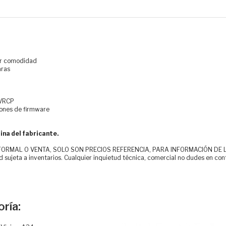
yor comodidad
aras
AVRCP
iones de firmware
ina del fabricante.
MAL O VENTA, SOLO SON PRECIOS REFERENCIA, PARA INFORMACIÓN DE LOS CLI
d sujeta a inventarios. Cualquier inquietud técnica, comercial no dudes en con
ría: