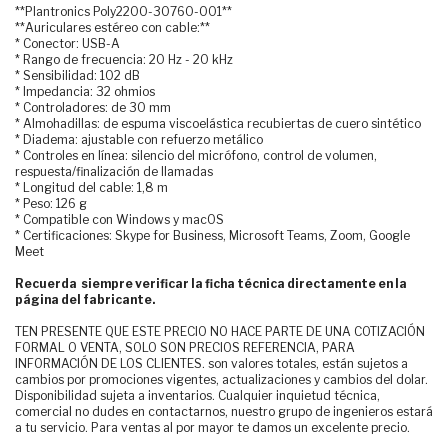
**Plantronics Poly2200-30760-001**
**Auriculares estéreo con cable:**
* Conector: USB-A
* Rango de frecuencia: 20 Hz - 20 kHz
* Sensibilidad: 102 dB
* Impedancia: 32 ohmios
* Controladores: de 30 mm
* Almohadillas: de espuma viscoelástica recubiertas de cuero sintético
* Diadema: ajustable con refuerzo metálico
* Controles en línea: silencio del micrófono, control de volumen,
respuesta/finalización de llamadas
* Longitud del cable: 1,8 m
* Peso: 126 g
* Compatible con Windows y macOS
* Certificaciones: Skype for Business, Microsoft Teams, Zoom, Google
Meet
Recuerda siempre verificar la ficha técnica directamente en la
página del fabricante.
TEN PRESENTE QUE ESTE PRECIO NO HACE PARTE DE UNA COTIZACIÓN
FORMAL O VENTA, SOLO SON PRECIOS REFERENCIA, PARA
INFORMACIÓN DE LOS CLIENTES. son valores totales, están sujetos a
cambios por promociones vigentes, actualizaciones y cambios del dolar.
Disponibilidad sujeta a inventarios. Cualquier inquietud técnica,
comercial no dudes en contactarnos, nuestro grupo de ingenieros estará
a tu servicio. Para ventas al por mayor te damos un excelente precio.