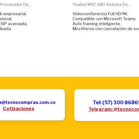
Procesador De...
Yealink MVC S80 Sistema De...
k empresarial.
Videoconferencia Full HD/4K.
sional.
Compatible con Microsoft Teams.
 SIP avanzada.
Auto framing inteligente.
izada.
Micrófonos con cancelación de ec
a@tecnocompras.com.co
Tel: (57) 300 868
Cotizaciones
Telegram: @tecnoco