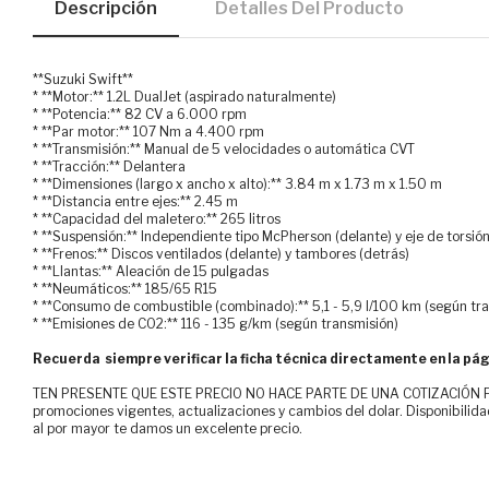
Descripción
Detalles Del Producto
**Suzuki Swift**
* **Motor:** 1.2L DualJet (aspirado naturalmente)
* **Potencia:** 82 CV a 6.000 rpm
* **Par motor:** 107 Nm a 4.400 rpm
* **Transmisión:** Manual de 5 velocidades o automática CVT
* **Tracción:** Delantera
* **Dimensiones (largo x ancho x alto):** 3.84 m x 1.73 m x 1.50 m
* **Distancia entre ejes:** 2.45 m
* **Capacidad del maletero:** 265 litros
* **Suspensión:** Independiente tipo McPherson (delante) y eje de torsión
* **Frenos:** Discos ventilados (delante) y tambores (detrás)
* **Llantas:** Aleación de 15 pulgadas
* **Neumáticos:** 185/65 R15
* **Consumo de combustible (combinado):** 5,1 - 5,9 l/100 km (según tr
* **Emisiones de CO2:** 116 - 135 g/km (según transmisión)
Recuerda siempre verificar la ficha técnica directamente en la pág
TEN PRESENTE QUE ESTE PRECIO NO HACE PARTE DE UNA COTIZACIÓN FOR
promociones vigentes, actualizaciones y cambios del dolar. Disponibilida
al por mayor te damos un excelente precio.