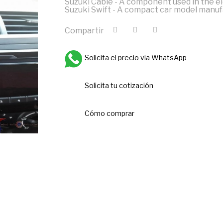
Suzuki Cable - A component used in the el
Suzuki Swift - A compact car model manuf
Compartir
Solicita el precio via WhatsApp
Solicita tu cotización
Cómo comprar