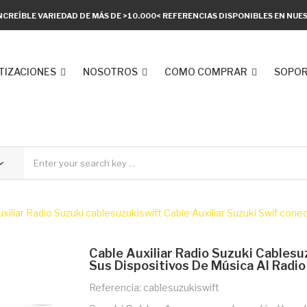
NCREÍBLE VARIEDAD DE MÁS DE >10.000< REFERENCIAS DISPONIBLES EN NU
TIZACIONES
NOSOTROS
COMO COMPRAR
SOPOR
xiliar Radio Suzuki cablesuzukiswift Cable Auxiliar Suzuki Swif cone
Cable Auxiliar Radio Suzuki Cablesu
Sus Dispositivos De Música Al Radi
Referencia: cablesuzukiswift