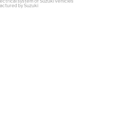
ectrical system of Suzuki vehicles
actured by Suzuki