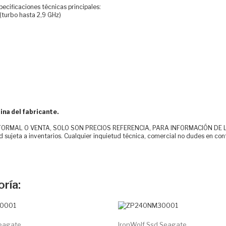
cificaciones técnicas principales:
(turbo hasta 2,9 GHz)
ina del fabricante.
MAL O VENTA, SOLO SON PRECIOS REFERENCIA, PARA INFORMACIÓN DE LOS CLI
d sujeta a inventarios. Cualquier inquietud técnica, comercial no dudes en con
ría:
eagate...
IronWolf Ssd Seagate...