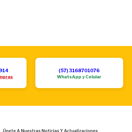
6914
(57) 3168701076
mpras
WhatsApp y Celular
Únete A Nuestras Noticias Y Actualizaciones