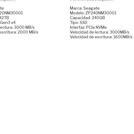
te
Marca: Seagate
1920NM30001
Modelo: ZP240NM30001
.92TB
Capacidad: 240GB
e Gen3 x4
Tipo: SSD
 lectura: 3000 MB/s
Interfaz: PCIe NVMe
 escritura: 2000 MB/s
Velocidad de lectura: 3000MB/s
Velocidad de escritura: 1600MB/s