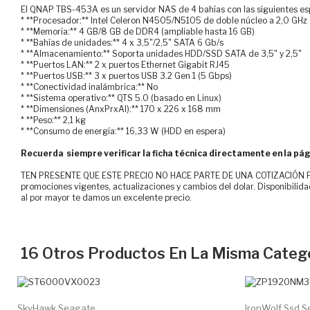
El QNAP TBS-453A es un servidor NAS de 4 bahías con las siguientes espe
* **Procesador:** Intel Celeron N4505/N5105 de doble núcleo a 2,0 GHz 
* **Memoria:** 4 GB/8 GB de DDR4 (ampliable hasta 16 GB)
* **Bahías de unidades:** 4 x 3,5"/2,5" SATA 6 Gb/s
* **Almacenamiento:** Soporta unidades HDD/SSD SATA de 3,5" y 2,5"
* **Puertos LAN:** 2 x puertos Ethernet Gigabit RJ45
* **Puertos USB:** 3 x puertos USB 3.2 Gen 1 (5 Gbps)
* **Conectividad inalámbrica:** No
* **Sistema operativo:** QTS 5.0 (basado en Linux)
* **Dimensiones (AnxPrxAl):** 170 x 226 x 168 mm
* **Peso:** 2,1 kg
* **Consumo de energía:** 16,33 W (HDD en espera)
Recuerda siempre verificar la ficha técnica directamente en la pág
TEN PRESENTE QUE ESTE PRECIO NO HACE PARTE DE UNA COTIZACIÓN FOR
promociones vigentes, actualizaciones y cambios del dolar. Disponibilida
al por mayor te damos un excelente precio.
16 Otros Productos En La Misma Catego
SkyHawk Seagate...
IronWolf Ssd S