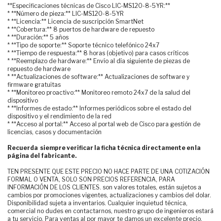
**Especificaciones técnicas de Cisco LIC-MS120-8-5YR:**
* **Número de pieza:** LIC-MS120-8-5YR
* **Licencia:** Licencia de suscripción SmartNet
* **Cobertura:** 8 puertos de hardware de repuesto
* **Duración:** 5 años
* **Tipo de soporte:** Soporte técnico telefónico 24x7
* **Tiempo de respuesta:** 8 horas (objetivo) para casos críticos
* **Reemplazo de hardware:** Envío al día siguiente de piezas de
repuesto de hardware
* **Actualizaciones de software:** Actualizaciones de software y
firmware gratuitas
* **Monitoreo proactivo:** Monitoreo remoto 24x7 de la salud del
dispositivo
* **Informes de estado:** Informes periódicos sobre el estado del
dispositivo y el rendimiento de la red
* **Acceso al portal:** Acceso al portal web de Cisco para gestión de
licencias, casos y documentación
Recuerda siempre verificar la ficha técnica directamente en la
página del fabricante.
TEN PRESENTE QUE ESTE PRECIO NO HACE PARTE DE UNA COTIZACIÓN
FORMAL O VENTA, SOLO SON PRECIOS REFERENCIA, PARA
INFORMACIÓN DE LOS CLIENTES. son valores totales, están sujetos a
cambios por promociones vigentes, actualizaciones y cambios del dolar.
Disponibilidad sujeta a inventarios. Cualquier inquietud técnica,
comercial no dudes en contactarnos, nuestro grupo de ingenieros estará
a tu servicio. Para ventas al por mayor te damos un excelente precio.