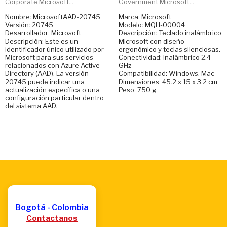
Corporate Microsoft...
Government Microsoft...
Nombre: MicrosoftAAD-20745
Marca: Microsoft
Versión: 20745
Modelo: MQH-00004
Desarrollador: Microsoft
Descripción: Teclado inalámbrico
Descripción: Este es un
Microsoft con diseño
identificador único utilizado por
ergonómico y teclas silenciosas.
Microsoft para sus servicios
Conectividad: Inalámbrico 2.4
relacionados con Azure Active
GHz
Directory (AAD). La versión
Compatibilidad: Windows, Mac
20745 puede indicar una
Dimensiones: 45.2 x 15 x 3.2 cm
actualización específica o una
Peso: 750 g
configuración particular dentro
del sistema AAD.
Bogotá - Colombia
Contactanos