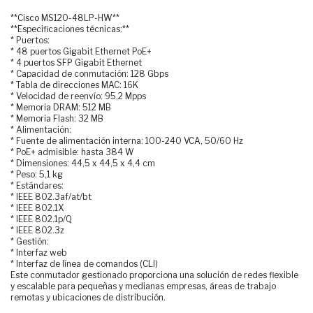
**Cisco MS120-48LP-HW**
**Especificaciones técnicas:**
* Puertos:
* 48 puertos Gigabit Ethernet PoE+
* 4 puertos SFP Gigabit Ethernet
* Capacidad de conmutación: 128 Gbps
* Tabla de direcciones MAC: 16K
* Velocidad de reenvío: 95,2 Mpps
* Memoria DRAM: 512 MB
* Memoria Flash: 32 MB
* Alimentación:
* Fuente de alimentación interna: 100-240 VCA, 50/60 Hz
* PoE+ admisible: hasta 384 W
* Dimensiones: 44,5 x 44,5 x 4,4 cm
* Peso: 5,1 kg
* Estándares:
* IEEE 802.3af/at/bt
* IEEE 802.1X
* IEEE 802.1p/Q
* IEEE 802.3z
* Gestión:
* Interfaz web
* Interfaz de línea de comandos (CLI)
Este conmutador gestionado proporciona una solución de redes flexible
y escalable para pequeñas y medianas empresas, áreas de trabajo
remotas y ubicaciones de distribución.