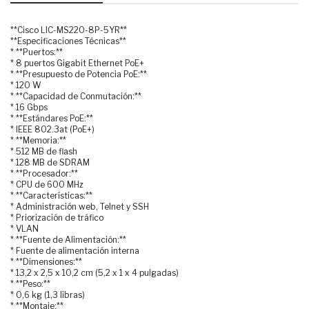
**Cisco LIC-MS220-8P-5YR**
**Especificaciones Técnicas**
* **Puertos:**
* 8 puertos Gigabit Ethernet PoE+
* **Presupuesto de Potencia PoE:**
* 120 W
* **Capacidad de Conmutación:**
* 16 Gbps
* **Estándares PoE:**
* IEEE 802.3at (PoE+)
* **Memoria:**
* 512 MB de flash
* 128 MB de SDRAM
* **Procesador:**
* CPU de 600 MHz
* **Características:**
* Administración web, Telnet y SSH
* Priorización de tráfico
* VLAN
* **Fuente de Alimentación:**
* Fuente de alimentación interna
* **Dimensiones:**
* 13,2 x 2,5 x 10,2 cm (5,2 x 1 x 4 pulgadas)
* **Peso:**
* 0,6 kg (1,3 libras)
* **Montaje:**