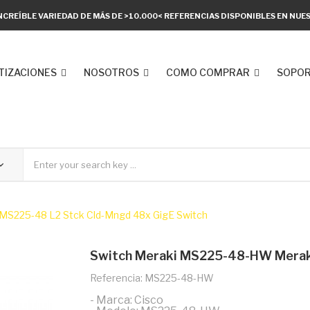
NCREÍBLE VARIEDAD DE MÁS DE >10.000< REFERENCIAS DISPONIBLES EN NU
TIZACIONES
NOSOTROS
COMO COMPRAR
SOPOR
MS225-48 L2 Stck Cld-Mngd 48x GigE Switch
Switch Meraki MS225-48-HW Meraki
Referencia: MS225-48-HW
- Marca: Cisco