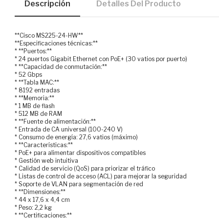
Descripción
Detalles Del Producto
**Cisco MS225-24-HW**
**Especificaciones técnicas:**
* **Puertos:**
* 24 puertos Gigabit Ethernet con PoE+ (30 vatios por puerto)
* **Capacidad de conmutación:**
* 52 Gbps
* **Tabla MAC:**
* 8192 entradas
* **Memoria:**
* 1 MB de flash
* 512 MB de RAM
* **Fuente de alimentación:**
* Entrada de CA universal (100-240 V)
* Consumo de energía: 27,6 vatios (máximo)
* **Características:**
* PoE+ para alimentar dispositivos compatibles
* Gestión web intuitiva
* Calidad de servicio (QoS) para priorizar el tráfico
* Listas de control de acceso (ACL) para mejorar la seguridad
* Soporte de VLAN para segmentación de red
* **Dimensiones:**
* 44 x 17,6 x 4,4 cm
* Peso: 2,2 kg
* **Certificaciones:**