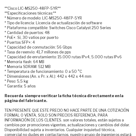
**Cisco LIC-MS250-48FP-5YR**
**Especificaciones técnicas:**
* Número de modelo: LIC-MS250-48FP-5YR
* Tipo de licencia: Licencia de actualización de software
* Plataforma compatible: Switches Cisco Catalyst 250 Series
* Cantidad de puertos: 48
* PoE+: Sí, 30 vatios por puerto
* Puertos SFP+: 4
* Capacidad de conmutación: 56 Gbps
* Tasa de reenvío: 41,7 millones de pps
* Capacidad de enrutamiento: 15.000 rutas IPv4, 5.000 rutas IPv6
* Memoria flash: 64 MB
* Memoria SDRAM: 512 MB
* Temperatura de funcionamiento: 0 a 50 °C
* Dimensiones (An. x Pr. x Al.): 442 x 442 x 44 mm
* Peso: 5,5 kg
* Garantía: 5 años
Recuerda siempre verificar la ficha técnica directamente en la
página del fabricante.
TEN PRESENTE QUE ESTE PRECIO NO HACE PARTE DE UNA COTIZACIÓN
FORMAL O VENTA, SOLO SON PRECIOS REFERENCIA, PARA
INFORMACIÓN DE LOS CLIENTES. son valores totales, están sujetos a
cambios por promociones vigentes, actualizaciones y cambios del dolar.
Disponibilidad sujeta a inventarios. Cualquier inquietud técnica,
comercial no dudes en contactarnos, nuestro grupo de ingenieros estará