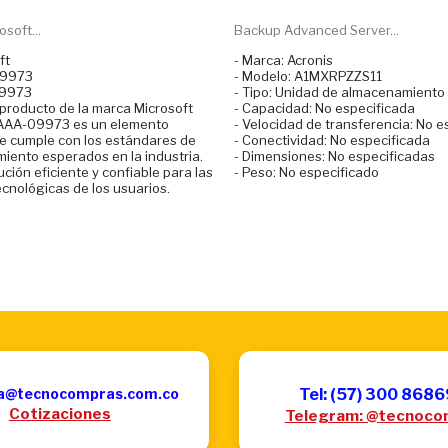
soft...
Backup Advanced Server...
ft
- Marca: Acronis
09973
- Modelo: A1MXRPZZS11
09973
- Tipo: Unidad de almacenamiento
 producto de la marca Microsoft
- Capacidad: No especificada
 AAA-09973 es un elemento
- Velocidad de transferencia: No e
e cumple con los estándares de
- Conectividad: No especificada
miento esperados en la industria.
- Dimensiones: No especificadas
ción eficiente y confiable para las
- Peso: No especificado
cnológicas de los usuarios.
a@tecnocompras.com.co
Tel: (57) 300 868
Cotizaciones
Telegram: @tecnoco