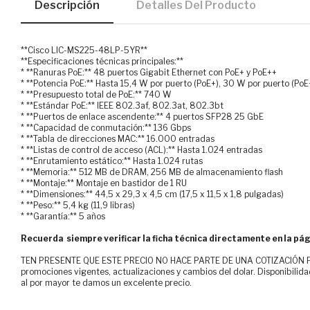
Descripción
Detalles Del Producto
**Cisco LIC-MS225-48LP-5YR**
**Especificaciones técnicas principales:**
* **Ranuras PoE:** 48 puertos Gigabit Ethernet con PoE+ y PoE++
* **Potencia PoE:** Hasta 15,4 W por puerto (PoE+), 30 W por puerto (PoE
* **Presupuesto total de PoE:** 740 W
* **Estándar PoE:** IEEE 802.3af, 802.3at, 802.3bt
* **Puertos de enlace ascendente:** 4 puertos SFP28 25 GbE
* **Capacidad de conmutación:** 136 Gbps
* **Tabla de direcciones MAC:** 16.000 entradas
* **Listas de control de acceso (ACL):** Hasta 1.024 entradas
* **Enrutamiento estático:** Hasta 1.024 rutas
* **Memoria:** 512 MB de DRAM, 256 MB de almacenamiento flash
* **Montaje:** Montaje en bastidor de 1 RU
* **Dimensiones:** 44,5 x 29,3 x 4,5 cm (17,5 x 11,5 x 1,8 pulgadas)
* **Peso:** 5,4 kg (11,9 libras)
* **Garantía:** 5 años
Recuerda siempre verificar la ficha técnica directamente en la pág
TEN PRESENTE QUE ESTE PRECIO NO HACE PARTE DE UNA COTIZACIÓN FOR
promociones vigentes, actualizaciones y cambios del dolar. Disponibilida
al por mayor te damos un excelente precio.