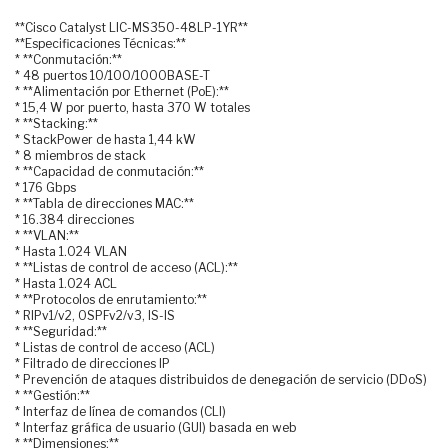
**Cisco Catalyst LIC-MS350-48LP-1YR**
**Especificaciones Técnicas:**
* **Conmutación:**
* 48 puertos 10/100/1000BASE-T
* **Alimentación por Ethernet (PoE):**
* 15,4 W por puerto, hasta 370 W totales
* **Stacking:**
* StackPower de hasta 1,44 kW
* 8 miembros de stack
* **Capacidad de conmutación:**
* 176 Gbps
* **Tabla de direcciones MAC:**
* 16.384 direcciones
* **VLAN:**
* Hasta 1.024 VLAN
* **Listas de control de acceso (ACL):**
* Hasta 1.024 ACL
* **Protocolos de enrutamiento:**
* RIPv1/v2, OSPFv2/v3, IS-IS
* **Seguridad:**
* Listas de control de acceso (ACL)
* Filtrado de direcciones IP
* Prevención de ataques distribuidos de denegación de servicio (DDoS)
* **Gestión:**
* Interfaz de línea de comandos (CLI)
* Interfaz gráfica de usuario (GUI) basada en web
* **Dimensiones:**