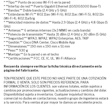
* **Tipo:** Punto de acceso Wi-Fi 6 en la pared
* **Interfaz de red:** Puerto Gigabit Ethernet (10/100/1000 Base-T)
* **Bandas:** Doble banda (2,4 GHz y 5 GHz)
* **Estándares Wi-Fi:** 802.11ax (Wi-Fi 6), 802.11ac (Wi-Fi 5), 802.11n
(Wi-Fi 4), 802.11a/b/g
* **Velocidad máxima de datos:** Hasta 2,9 Gbps (2,4 GHz) y 4,8 Gbps (5
GHz)
* **Antenas:** 6 antenas internas (3x3 MIMO en cada banda)
* **Potencia de transmisión:** Hasta 31 dBm (2,4 GHz) y 30 dBm (5 GHz)
* **Seguridad:** WPA3, WPA2, WPA2 Enterprise, AES, TKIP
* **Gestión:** Cisco DNA Center, Cisco Mobile App
* **Dimensiones:** 190 mm x 190 mm x 51 mm
* **Peso:** 930 g
* **Montaje:** En la pared o en el techo
* **Certificaciones:** FCC, CE, IC, UL, Wi-Fi Alliance
Recuerda siempre verificar la ficha técnica directamente en la
página del fabricante.
TEN PRESENTE QUE ESTE PRECIO NO HACE PARTE DE UNA COTIZACIÓN
FORMAL O VENTA, SOLO SON PRECIOS REFERENCIA, PARA
INFORMACIÓN DE LOS CLIENTES. son valores totales, están sujetos a
cambios por promociones vigentes, actualizaciones y cambios del dolar.
Disponibilidad sujeta a inventarios. Cualquier inquietud técnica,
comercial no dudes en contactarnos, nuestro grupo de ingenieros estará
a tu servicio. Para ventas al por mayor te damos un excelente precio.