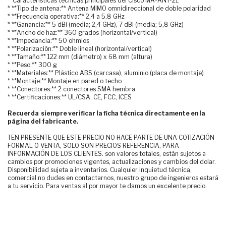
**Características técnicas principales del Cisco MA-ANT-21:**
* **Tipo de antena:** Antena MIMO omnidireccional de doble polaridad
* **Frecuencia operativa:** 2,4 a 5,8 GHz
* **Ganancia:** 5 dBi (media; 2,4 GHz), 7 dBi (media; 5,8 GHz)
* **Ancho de haz:** 360 grados (horizontal/vertical)
* **Impedancia:** 50 ohmios
* **Polarización:** Doble lineal (horizontal/vertical)
* **Tamaño:** 122 mm (diámetro) x 68 mm (altura)
* **Peso:** 300 g
* **Materiales:** Plástico ABS (carcasa), aluminio (placa de montaje)
* **Montaje:** Montaje en pared o techo
* **Conectores:** 2 conectores SMA hembra
* **Certificaciones:** UL/CSA, CE, FCC, ICES
Recuerda siempre verificar la ficha técnica directamente en la
página del fabricante.
TEN PRESENTE QUE ESTE PRECIO NO HACE PARTE DE UNA COTIZACIÓN
FORMAL O VENTA, SOLO SON PRECIOS REFERENCIA, PARA
INFORMACIÓN DE LOS CLIENTES. son valores totales, están sujetos a
cambios por promociones vigentes, actualizaciones y cambios del dolar.
Disponibilidad sujeta a inventarios. Cualquier inquietud técnica,
comercial no dudes en contactarnos, nuestro grupo de ingenieros estará
a tu servicio. Para ventas al por mayor te damos un excelente precio.