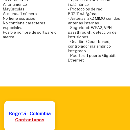
Alfanumérico
inalámbrico
Mayúsculas
- Protocolos de red:
Al menos 1 número
802.11a/b/g/n/ac
No tiene espacios
- Antenas: 2x2 MIMO con dos
No contiene caracteres
antenas internas
especiales
- Seguridad: WPA2, VPN
Posible nombre de software o
passthrough, detección de
marca
intrusiones
- Gestión: Cloud-based,
controlador inalámbrico
integrado
- Puertos: 1 puerto Gigabit
Ethernet
Bogotá - Colombia
Contactanos