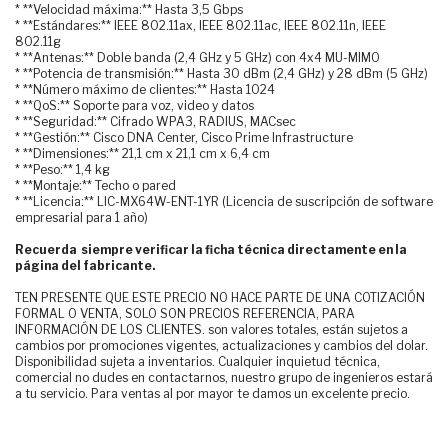
* **Velocidad máxima:** Hasta 3,5 Gbps
* **Estándares:** IEEE 802.11ax, IEEE 802.11ac, IEEE 802.11n, IEEE
802.11g
* **Antenas:** Doble banda (2,4 GHz y 5 GHz) con 4x4 MU-MIMO
* **Potencia de transmisión:** Hasta 30 dBm (2,4 GHz) y 28 dBm (5 GHz)
* **Número máximo de clientes:** Hasta 1024
* **QoS:** Soporte para voz, video y datos
* **Seguridad:** Cifrado WPA3, RADIUS, MACsec
* **Gestión:** Cisco DNA Center, Cisco Prime Infrastructure
* **Dimensiones:** 21,1 cm x 21,1 cm x 6,4 cm
* **Peso:** 1,4 kg
* **Montaje:** Techo o pared
* **Licencia:** LIC-MX64W-ENT-1YR (Licencia de suscripción de software
empresarial para 1 año)
Recuerda siempre verificar la ficha técnica directamente en la
página del fabricante.
TEN PRESENTE QUE ESTE PRECIO NO HACE PARTE DE UNA COTIZACIÓN
FORMAL O VENTA, SOLO SON PRECIOS REFERENCIA, PARA
INFORMACIÓN DE LOS CLIENTES. son valores totales, están sujetos a
cambios por promociones vigentes, actualizaciones y cambios del dolar.
Disponibilidad sujeta a inventarios. Cualquier inquietud técnica,
comercial no dudes en contactarnos, nuestro grupo de ingenieros estará
a tu servicio. Para ventas al por mayor te damos un excelente precio.