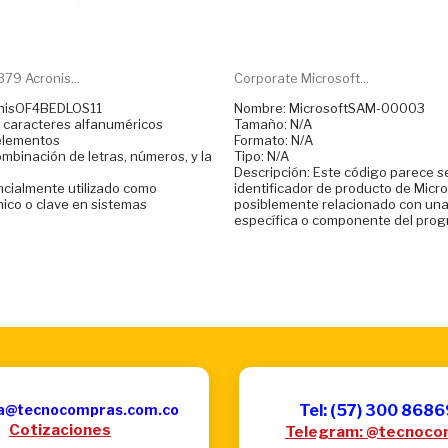
79 Acronis...
Corporate Microsoft...
onisOF4BEDLOS11
Nombre: MicrosoftSAM-00003
e caracteres alfanuméricos
Tamaño: N/A
 elementos
Formato: N/A
mbinación de letras, números, y la
Tipo: N/A
Descripción: Este código parece s
encialmente utilizado como
identificador de producto de Micr
nico o clave en sistemas
posiblemente relacionado con una
específica o componente del prog
a@tecnocompras.com.co
Tel: (57) 300 868
Cotizaciones
Telegram: @tecnoco