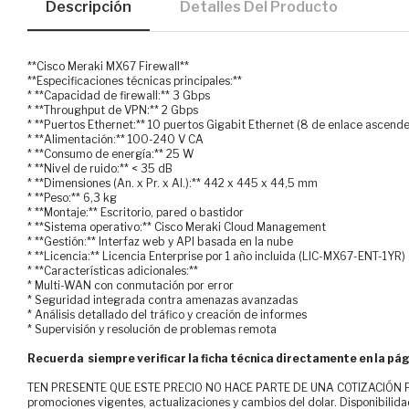
Descripción
Detalles Del Producto
**Cisco Meraki MX67 Firewall**
**Especificaciones técnicas principales:**
* **Capacidad de firewall:** 3 Gbps
* **Throughput de VPN:** 2 Gbps
* **Puertos Ethernet:** 10 puertos Gigabit Ethernet (8 de enlace ascend
* **Alimentación:** 100-240 V CA
* **Consumo de energía:** 25 W
* **Nivel de ruido:** < 35 dB
* **Dimensiones (An. x Pr. x Al.):** 442 x 445 x 44,5 mm
* **Peso:** 6,3 kg
* **Montaje:** Escritorio, pared o bastidor
* **Sistema operativo:** Cisco Meraki Cloud Management
* **Gestión:** Interfaz web y API basada en la nube
* **Licencia:** Licencia Enterprise por 1 año incluida (LIC-MX67-ENT-1YR)
* **Características adicionales:**
* Multi-WAN con conmutación por error
* Seguridad integrada contra amenazas avanzadas
* Análisis detallado del tráfico y creación de informes
* Supervisión y resolución de problemas remota
Recuerda siempre verificar la ficha técnica directamente en la pág
TEN PRESENTE QUE ESTE PRECIO NO HACE PARTE DE UNA COTIZACIÓN FOR
promociones vigentes, actualizaciones y cambios del dolar. Disponibilida