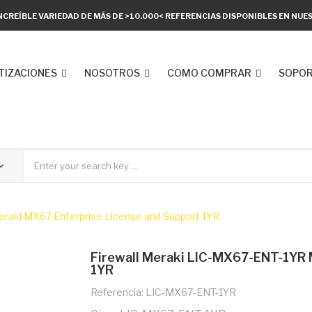
NCREÍBLE VARIEDAD DE MÁS DE >10.000< REFERENCIAS DISPONIBLES EN NU
TIZACIONES
NOSOTROS
COMO COMPRAR
SOPOR
raki MX67 Enterprise License and Support 1YR
Firewall Meraki LIC-MX67-ENT-1YR 
1YR
Referencia: LIC-MX67-ENT-1YR