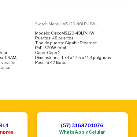
Switch Meraki MS120-48LP-HW...
Modelo: CiscoMS120-48LP-HW
Puertos: 48 puertos
Tipo de puerto: Gigabit Ethernet
PoE: 370W total
er un
Capa: Capa 2
osoftSAM,
Dimensiones: 1.73 x 17.5 x 11.3 pulgadas
 versión
Peso: 6.42 libras
rama.
6914
(57) 3168701076
mpras
WhatsApp y Celular