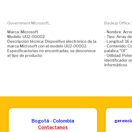
Government Microsoft...
Backup Office 3
Marca: Microsoft
- Nombre: Acr
Modelo: UU2-00002
- Tipo: Array d
Descripción técnica: Dispositivo electrónico de la
- Longitud: 16
marca Microsoft con el modelo UU2-00002.
- Contenido: Co
Especificaciones no encontradas, se desconoce
palabra "OF"
el tipo de producto.
- Utilidad: Pot
identificador ú
informáticos
Bogotá - Colombia
gerenci
Contactanos