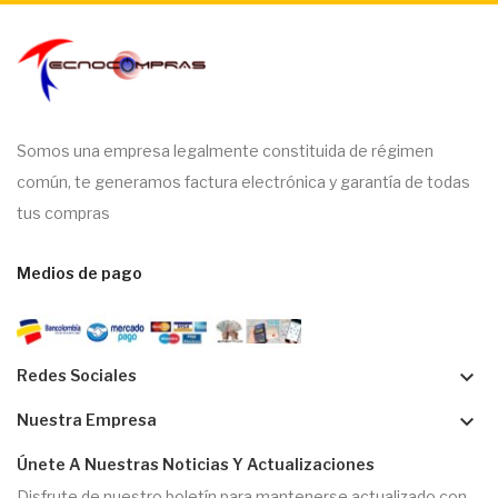
Somos una empresa legalmente constituida de régimen
común, te generamos factura electrónica y garantía de todas
tus compras
Medios de pago
keyboard_arrow_down
Redes Sociales
keyboard_arrow_down
Nuestra Empresa
Únete A Nuestras Noticias Y Actualizaciones
Disfrute de nuestro boletín para mantenerse actualizado con