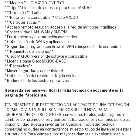
* **Modelo:** LIC-MX100-ENT-3YR
* **Tipo:** Licencia de empresa para Cisco MX100
* **Duración:** 3 años
* **Plataforma compatible:** Cisco MX100
* **Características:**
* Acceso remoto seguro y acceso a la red de múltiples inquilinos
* Conectividad LAN, WAN y DMVPN
* Enrutamiento y conmutación avanzados
* Optimización de WAN y aplicaciones
* Seguridad integrada con firewall, VPN e inspección de contenido
* **Requisitos del sistema:**
* Cisco MX100 (versión de software compatible)
* Licencia base Cisco MX100-BASE
* **Beneficios:**
* Mayor seguridad y conectividad
* Optimización del rendimiento y la eficiencia
* Reducción de los costes operativos
Recuerda siempre verificar la ficha técnica directamente en la
página del fabricante.
TEN PRESENTE QUE ESTE PRECIO NO HACE PARTE DE UNA COTIZACIÓN
FORMAL O VENTA, SOLO SON PRECIOS REFERENCIA, PARA
INFORMACIÓN DE LOS CLIENTES. son valores totales, están sujetos a
cambios por promociones vigentes, actualizaciones y cambios del dolar.
Disponibilidad sujeta a inventarios. Cualquier inquietud técnica,
comercial no dudes en contactarnos, nuestro grupo de ingenieros estará
a tu servicio. Para ventas al por mayor te damos un excelente precio.