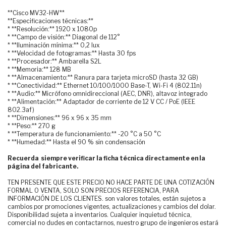
**Cisco MV32-HW**
**Especificaciones técnicas:**
* **Resolución:** 1920 x 1080p
* **Campo de visión:** Diagonal de 112°
* **Iluminación mínima:** 0,2 lux
* **Velocidad de fotogramas:** Hasta 30 fps
* **Procesador:** Ambarella S2L
* **Memoria:** 128 MB
* **Almacenamiento:** Ranura para tarjeta microSD (hasta 32 GB)
* **Conectividad:** Ethernet 10/100/1000 Base-T, Wi-Fi 4 (802.11n)
* **Audio:** Micrófono omnidireccional (AEC, DNR), altavoz integrado
* **Alimentación:** Adaptador de corriente de 12 V CC / PoE (IEEE
802.3af)
* **Dimensiones:** 96 x 96 x 35 mm
* **Peso:** 270 g
* **Temperatura de funcionamiento:** -20 °C a 50 °C
* **Humedad:** Hasta el 90 % sin condensación
Recuerda siempre verificar la ficha técnica directamente en la
página del fabricante.
TEN PRESENTE QUE ESTE PRECIO NO HACE PARTE DE UNA COTIZACIÓN
FORMAL O VENTA, SOLO SON PRECIOS REFERENCIA, PARA
INFORMACIÓN DE LOS CLIENTES. son valores totales, están sujetos a
cambios por promociones vigentes, actualizaciones y cambios del dolar.
Disponibilidad sujeta a inventarios. Cualquier inquietud técnica,
comercial no dudes en contactarnos, nuestro grupo de ingenieros estará