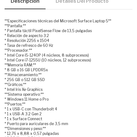
Descripción
Detalles Del Producto
**Especificaciones técnicas del Microsoft Surface Laptop 5**
**Pantalla:**
* Pantalla táctil PixelSense Flow de 13,5 pulgadas
* Relación de aspecto 3:2
* Resolución 2256 x 1504
* Tasa de refresco de 60 Hz
**Procesador:**
* Intel Core i5-1240P (4 núcleos, 8 subprocesos)
* Intel Core i7-1255U (10 núcleos, 12 subprocesos)
**Memoria RAM:**
* 8 GB o 16 GB LPDDR5x
**Almacenamiento:**
* 256 GB o 512 GB SSD
**Gráficos:**
* Intel Iris Xe Graphics
**Sistema operativo:**
* Windows 11 Home o Pro
**Puertos:**
* 1 x USB-C con Thunderbolt 4
* 1 x USB-A 3.2 Gen 2
* 1 x Surface Connect
* Puerto para auriculares de 3,5 mm
**Dimensiones y peso:**
* 12,76 x 8,88 x 0,57 pulgadas