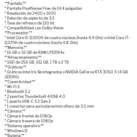
**Pantalla:**
* Pantalla PixelSense Flow de 14,4 pulgadas
* Resolución de 2400 x 1600
* Relación de aspecto de 3:2
* Tasa de refresco de 120 Hz
* Compatibilidad con Dolby Vision
**Procesador:**
* Intel Core i5-11300H de cuatro núcleos (hasta 4,4 GHz) o Intel Core i7-
11370H de cuatro núcleos (hasta 4,8 GHz)
**Memoria:**
* 16 GB o 32 GB de RAM LPDDR4x
**Almacenamiento:**
* SSD de 256 GB, 512 GB, 1 TB o 2 TB
**Gráficos:**
* Gráficos Intel Iris Xe integrados o NVIDIA GeForce RTX 3050 Ti (4 GB
GDDR6)
**Conectividad:**
* Wi-Fi 6
* Bluetooth 5.1
* 2 puertos Thunderbolt 4/USB 4.0
* 1 puerto USB-C 3.2 Gen 2
* 1 conector para auriculares/micrófono de 3,5 mm
**Cámara:**
* Cámara frontal de 1080p
* Cámara trasera de 1080p
**Sistema operativo:**
* Windows 11
**Batería:**