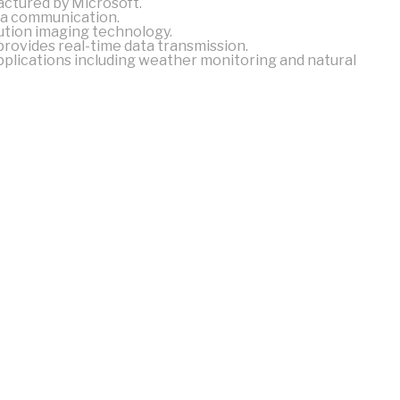
actured by Microsoft.
ata communication.
lution imaging technology.
 provides real-time data transmission.
plications including weather monitoring and natural