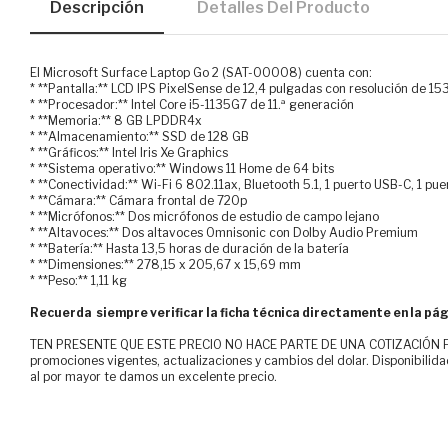
Descripción
Detalles Del Producto
El Microsoft Surface Laptop Go 2 (SAT-00008) cuenta con:
* **Pantalla:** LCD IPS PixelSense de 12,4 pulgadas con resolución de 15
* **Procesador:** Intel Core i5-1135G7 de 11.ª generación
* **Memoria:** 8 GB LPDDR4x
* **Almacenamiento:** SSD de 128 GB
* **Gráficos:** Intel Iris Xe Graphics
* **Sistema operativo:** Windows 11 Home de 64 bits
* **Conectividad:** Wi-Fi 6 802.11ax, Bluetooth 5.1, 1 puerto USB-C, 1 p
* **Cámara:** Cámara frontal de 720p
* **Micrófonos:** Dos micrófonos de estudio de campo lejano
* **Altavoces:** Dos altavoces Omnisonic con Dolby Audio Premium
* **Batería:** Hasta 13,5 horas de duración de la batería
* **Dimensiones:** 278,15 x 205,67 x 15,69 mm
* **Peso:** 1,11 kg
Recuerda siempre verificar la ficha técnica directamente en la pág
TEN PRESENTE QUE ESTE PRECIO NO HACE PARTE DE UNA COTIZACIÓN FOR
promociones vigentes, actualizaciones y cambios del dolar. Disponibilida
al por mayor te damos un excelente precio.