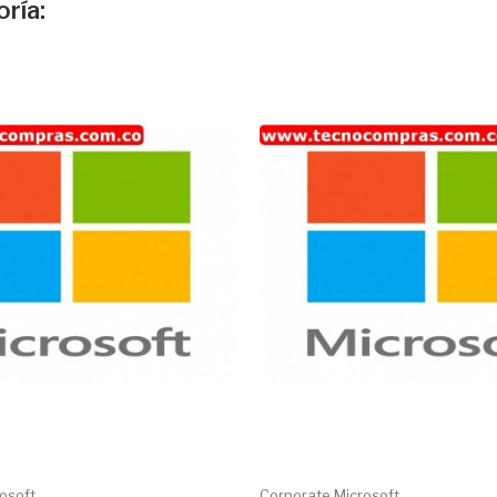
ría:
soft...
Corporate Microsoft...