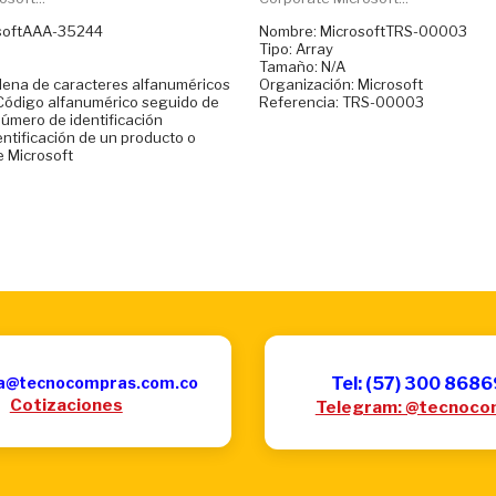
softAAA-35244
Nombre: MicrosoftTRS-00003
Tipo: Array
Tamaño: N/A
ena de caracteres alfanuméricos
Organización: Microsoft
Código alfanumérico seguido de
Referencia: TRS-00003
número de identificación
entificación de un producto o
 Microsoft
a@tecnocompras.com.co
Tel: (57) 300 868
Cotizaciones
Telegram: @tecnoco