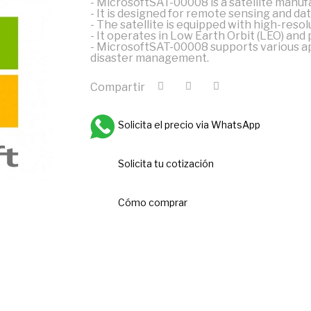
- MicrosoftSAT-00008 is a satellite manuf
- It is designed for remote sensing and d
- The satellite is equipped with high-reso
- It operates in Low Earth Orbit (LEO) and
- MicrosoftSAT-00008 supports various ap
disaster management.
Compartir
Solicita el precio via WhatsApp
Solicita tu cotización
Cómo comprar