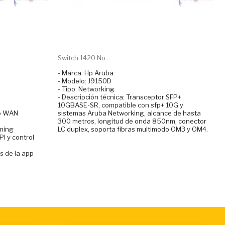
Switch 1420 No...
- Marca: Hp Aruba
- Modelo: J9150D
- Tipo: Networking
- Descripción técnica: Transceptor SFP+
10GBASE-SR, compatible con sfp+ 10G y
to WAN
sistemas Aruba Networking, alcance de hasta
300 metros, longitud de onda 850nm, conector
ming
LC duplex, soporta fibras multimodo OM3 y OM4.
I y control
és de la app