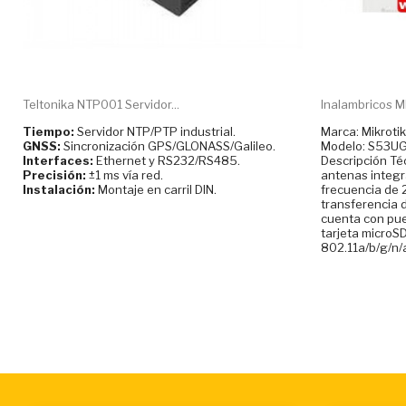
Teltonika NTP001 Servidor...
Inalambricos M
Tiempo:
Servidor NTP/PTP industrial.
Marca: Mikrotik
GNSS:
Sincronización GPS/GLONASS/Galileo.
Modelo: S53
Interfaces:
Ethernet y RS232/RS485.
Descripción Té
Precisión:
±1 ms vía red.
antenas integr
Instalación:
Montaje en carril DIN.
frecuencia de 
transferencia 
cuenta con pue
tarjeta microS
802.11a/b/g/n/a