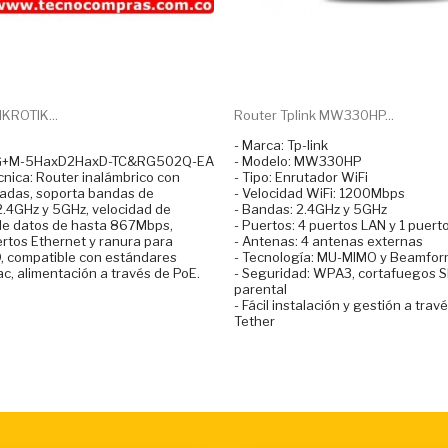
IKROTIK...
Router Tplink MW330HP...
- Marca: Tp-link
UG+M-5HaxD2HaxD-TC&RG502Q-EA
- Modelo: MW330HP
cnica: Router inalámbrico con
- Tipo: Enrutador WiFi
adas, soporta bandas de
- Velocidad WiFi: 1200Mbps
2.4GHz y 5GHz, velocidad de
- Bandas: 2.4GHz y 5GHz
de datos de hasta 867Mbps,
- Puertos: 4 puertos LAN y 1 puer
rtos Ethernet y ranura para
- Antenas: 4 antenas externas
D, compatible con estándares
- Tecnología: MU-MIMO y Beamfor
c, alimentación a través de PoE.
- Seguridad: WPA3, cortafuegos SP
parental
- Fácil instalación y gestión a trav
Tether