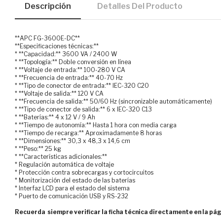
Descripción
Detalles Del Producto
**APC FG-3600E-DC**
**Especificaciones técnicas:**
* **Capacidad:** 3600 VA / 2400 W
* **Topología:** Doble conversión en línea
* **Voltaje de entrada:** 100-280 V CA
* **Frecuencia de entrada:** 40-70 Hz
* **Tipo de conector de entrada:** IEC-320 C20
* **Voltaje de salida:** 120 V CA
* **Frecuencia de salida:** 50/60 Hz (sincronizable automáticamente)
* **Tipo de conector de salida:** 6 x IEC-320 C13
* **Baterías:** 4 x 12 V / 9 Ah
* **Tiempo de autonomía:** Hasta 1 hora con media carga
* **Tiempo de recarga:** Aproximadamente 8 horas
* **Dimensiones:** 30,3 x 48,3 x 14,6 cm
* **Peso:** 25 kg
* **Características adicionales:**
* Regulación automática de voltaje
* Protección contra sobrecargas y cortocircuitos
* Monitorización del estado de las baterías
* Interfaz LCD para el estado del sistema
* Puerto de comunicación USB y RS-232
Recuerda siempre verificar la ficha técnica directamente en la pág