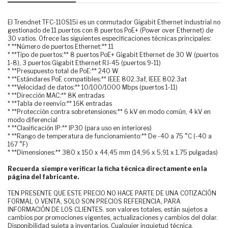
El Trendnet TFC-110S15i es un conmutador Gigabit Ethernet industrial no
gestionado de 11 puertos con 8 puertos PoE+ (Power over Ethernet) de
30 vatios. Ofrece las siguientes especificaciones técnicas principales:
* **Número de puertos Ethernet:** 11
* **Tipo de puertos:** 8 puertos PoE+ Gigabit Ethernet de 30 W (puertos
1-8), 3 puertos Gigabit Ethernet RJ-45 (puertos 9-11)
* **Presupuesto total de PoE:** 240 W
* **Estándares PoE compatibles:** IEEE 802.3af, IEEE 802.3at
* **Velocidad de datos:** 10/100/1000 Mbps (puertos 1-11)
* **Dirección MAC:** 8K entradas
* **Tabla de reenvío:** 16K entradas
* **Protección contra sobretensiones:** 6 kV en modo común, 4 kV en
modo diferencial
* **Clasificación IP:** IP30 (para uso en interiores)
* **Rango de temperatura de funcionamiento:** De -40 a 75 °C (-40 a
167 °F)
* **Dimensiones:** 380 x 150 x 44,45 mm (14,96 x 5,91 x 1,75 pulgadas)
Recuerda siempre verificar la ficha técnica directamente en la
página del fabricante.
TEN PRESENTE QUE ESTE PRECIO NO HACE PARTE DE UNA COTIZACIÓN
FORMAL O VENTA, SOLO SON PRECIOS REFERENCIA, PARA
INFORMACIÓN DE LOS CLIENTES. son valores totales, están sujetos a
cambios por promociones vigentes, actualizaciones y cambios del dolar.
Disponibilidad sujeta a inventarios. Cualquier inquietud técnica,