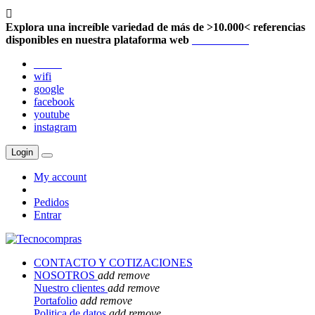

Explora una increíble variedad de más de >10.000< referencias
disponibles en nuestra plataforma web
Localización
twitter
wifi
google
facebook
youtube
instagram
Login
My account
Pedidos
Entrar
CONTACTO Y COTIZACIONES
NOSOTROS
add
remove
Nuestro clientes
add
remove
Portafolio
add
remove
Politica de datos
add
remove