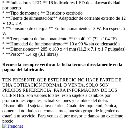
* **Indicadores LED:** 16 indicadores LED de enlace/actividad
por puerto
* **Tipo de montaje:** Bastidor o escritorio
* **Fuente de alimentación:** Adaptador de corriente externo de 12
V CC, 2 A
* **Consumo de energía:** En funcionamiento: 13 W, En espera: 5
W
* **Temperatura de funcionamiento:** 0 a 40 °C (32 a 104 °F)
* **Humedad de funcionamiento:** 10 a 90 % sin condensación
* **Dimensiones:** 285 x 180 x 44 mm (11,2 x 7,1 x 1,7 pulgadas)
* **Peso:** 1,4 kg (3,1 libras)
Recuerda siempre verificar la ficha técnica directamente en la
página del fabricante.
TEN PRESENTE QUE ESTE PRECIO NO HACE PARTE DE
UNA COTIZACIÓN FORMAL O VENTA, SOLO SON
PRECIOS REFERENCIA, PARA INFORMACIÓN DE LOS
CLIENTES. son valores totales, están sujetos a cambios por
promociones vigentes, actualizaciones y cambios del dolar.
Disponibilidad sujeta a inventarios. Cualquier inquietud técnica,
comercial no dudes en contactarnos, nuestro grupo de ingenieros
estará a tu servicio. Para ventas al por mayor te damos un excelente
precio.