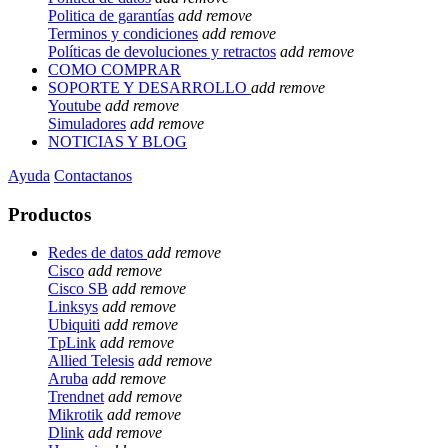
Politica de garantías
add
remove
Terminos y condiciones
add
remove
Políticas de devoluciones y retractos
add
remove
COMO COMPRAR
SOPORTE Y DESARROLLO
add
remove
Youtube
add
remove
Simuladores
add
remove
NOTICIAS Y BLOG
Ayuda
Contactanos
Productos
Redes de datos
add
remove
Cisco
add
remove
Cisco SB
add
remove
Linksys
add
remove
Ubiquiti
add
remove
TpLink
add
remove
Allied Telesis
add
remove
Aruba
add
remove
Trendnet
add
remove
Mikrotik
add
remove
Dlink
add
remove