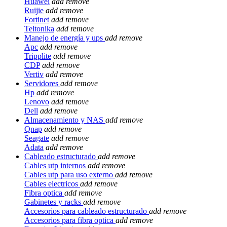
Huawei
add
remove
Ruijie
add
remove
Fortinet
add
remove
Teltonika
add
remove
Manejo de energía y ups
add
remove
Apc
add
remove
Tripplite
add
remove
CDP
add
remove
Vertiv
add
remove
Servidores
add
remove
Hp
add
remove
Lenovo
add
remove
Dell
add
remove
Almacenamiento y NAS
add
remove
Qnap
add
remove
Seagate
add
remove
Adata
add
remove
Cableado estructurado
add
remove
Cables utp internos
add
remove
Cables utp para uso externo
add
remove
Cables electricos
add
remove
Fibra optica
add
remove
Gabinetes y racks
add
remove
Accesorios para cableado estructurado
add
remove
Accesorios para fibra optica
add
remove