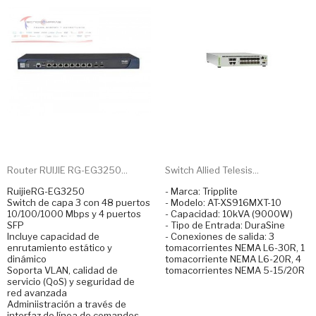
Router RUIJIE RG-EG3250...
Switch Allied Telesis...
RuijieRG-EG3250
- Marca: Tripplite
Switch de capa 3 con 48 puertos
- Modelo: AT-XS916MXT-10
10/100/1000 Mbps y 4 puertos
- Capacidad: 10kVA (9000W)
SFP
- Tipo de Entrada: DuraSine
Incluye capacidad de
- Conexiones de salida: 3
enrutamiento estático y
tomacorrientes NEMA L6-30R, 1
dinámico
tomacorriente NEMA L6-20R, 4
Soporta VLAN, calidad de
tomacorrientes NEMA 5-15/20R
servicio (QoS) y seguridad de
red avanzada
Adminiistración a través de
interfaz de línea de comandos