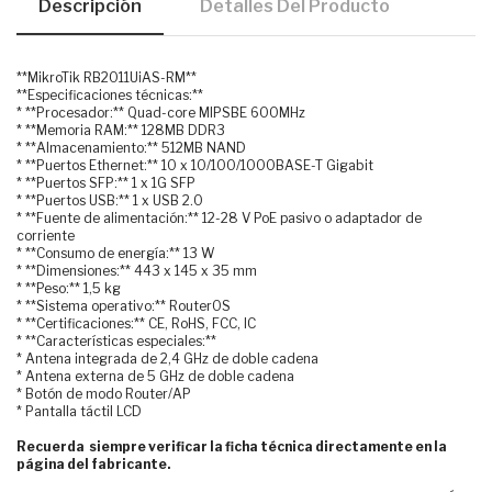
Descripción
Detalles Del Producto
**MikroTik RB2011UiAS-RM**
**Especificaciones técnicas:**
* **Procesador:** Quad-core MIPSBE 600MHz
* **Memoria RAM:** 128MB DDR3
* **Almacenamiento:** 512MB NAND
* **Puertos Ethernet:** 10 x 10/100/1000BASE-T Gigabit
* **Puertos SFP:** 1 x 1G SFP
* **Puertos USB:** 1 x USB 2.0
* **Fuente de alimentación:** 12-28 V PoE pasivo o adaptador de
corriente
* **Consumo de energía:** 13 W
* **Dimensiones:** 443 x 145 x 35 mm
* **Peso:** 1,5 kg
* **Sistema operativo:** RouterOS
* **Certificaciones:** CE, RoHS, FCC, IC
* **Características especiales:**
* Antena integrada de 2,4 GHz de doble cadena
* Antena externa de 5 GHz de doble cadena
* Botón de modo Router/AP
* Pantalla táctil LCD
Recuerda siempre verificar la ficha técnica directamente en la
página del fabricante.