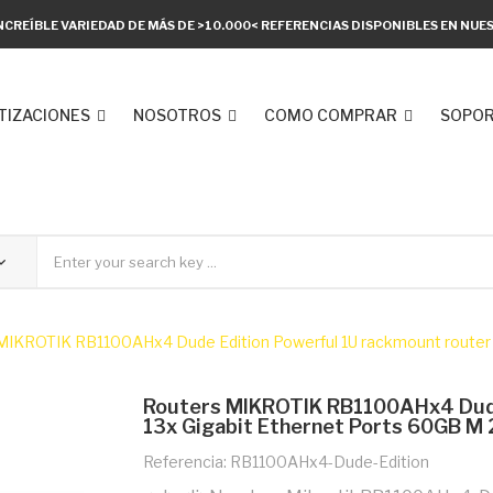
NCREÍBLE VARIEDAD DE MÁS DE >10.000< REFERENCIAS DISPONIBLES EN NU
TIZACIONES
NOSOTROS
COMO COMPRAR
SOPOR
MIKROTIK RB1100AHx4 Dude Edition Powerful 1U rackmount router wi
Routers MIKROTIK RB1100AHx4 Dude
13x Gigabit Ethernet Ports 60GB M 2
Referencia: RB1100AHx4-Dude-Edition