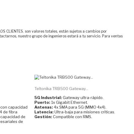
ENTES. son valores totales, están sujetos a cambios por
tactarnos, nuestro grupo de ingenieros estará a tu servicio. Para ventas
Teltonika TRB500 Gateway...
5G Industrial:
Gateway ultra-rápido.
Puerto:
1x Gigabit Ethernet.
d con capacidad
Antenas:
4x SMA para 5G (MIMO 4x4).
4 de fibra
Latencia:
Ultra-baja para misiones críticas.
e capacidad de
Gestión:
Compatible con RMS.
resariales de