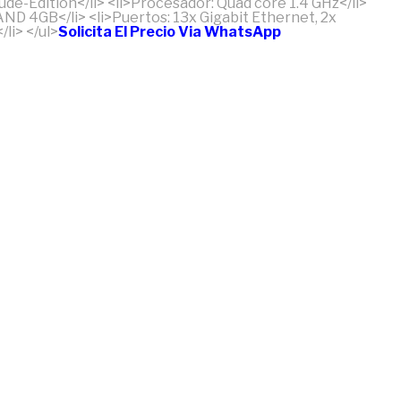
-Edition</li> <li>Procesador: Quad core 1.4 GHz</li>
ND 4GB</li> <li>Puertos: 13x Gigabit Ethernet, 2x
li> </ul>
Solicita El Precio Via WhatsApp