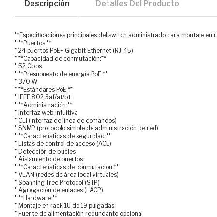
Descripción
Detalles Del Producto
**Especificaciones principales del switch administrado para montaje en 
* **Puertos:**
* 24 puertos PoE+ Gigabit Ethernet (RJ-45)
* **Capacidad de conmutación:**
* 52 Gbps
* **Presupuesto de energía PoE:**
* 370 W
* **Estándares PoE:**
* IEEE 802.3af/at/bt
* **Administración:**
* Interfaz web intuitiva
* CLI (interfaz de línea de comandos)
* SNMP (protocolo simple de administración de red)
* **Características de seguridad:**
* Listas de control de acceso (ACL)
* Detección de bucles
* Aislamiento de puertos
* **Características de conmutación:**
* VLAN (redes de área local virtuales)
* Spanning Tree Protocol (STP)
* Agregación de enlaces (LACP)
* **Hardware:**
* Montaje en rack 1U de 19 pulgadas
* Fuente de alimentación redundante opcional