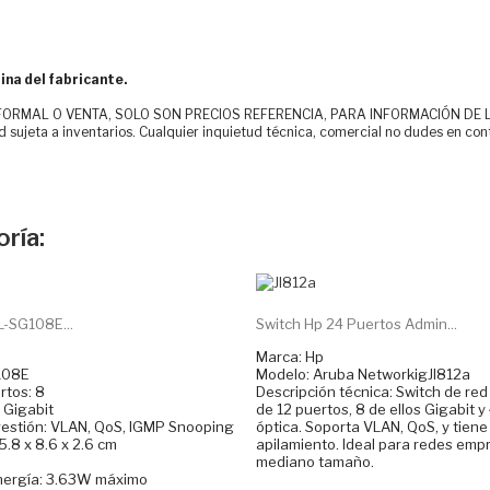
ina del fabricante.
MAL O VENTA, SOLO SON PRECIOS REFERENCIA, PARA INFORMACIÓN DE LOS CLI
d sujeta a inventarios. Cualquier inquietud técnica, comercial no dudes en con
ría:
L-SG108E...
Switch Hp 24 Puertos Admin...
Marca: Hp
108E
Modelo: Aruba NetworkigJl812a
tos: 8
Descripción técnica: Switch de re
 Gigabit
de 12 puertos, 8 de ellos Gigabit y 
estión: VLAN, QoS, IGMP Snooping
óptica. Soporta VLAN, QoS, y tien
.8 x 8.6 x 2.6 cm
apilamiento. Ideal para redes emp
mediano tamaño.
ergía: 3.63W máximo